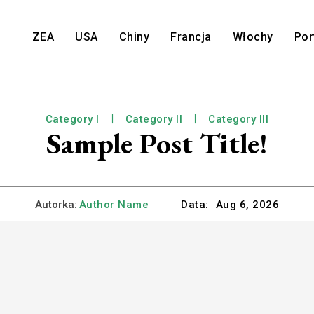
ZEA
USA
Chiny
Francja
Włochy
Por
Category I
Category II
Category III
Sample Post Title!
Autorka:
Author Name
Data:
Aug 6, 2026