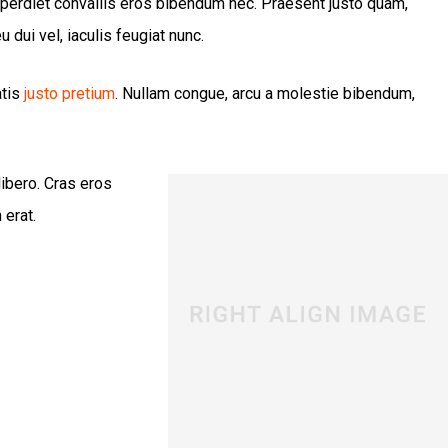
perdiet convallis eros bibendum nec. Praesent justo quam,
 dui vel, iaculis feugiat nunc.
atis
justo pretium
. Nullam congue, arcu a molestie bibendum,
libero. Cras eros
 erat.