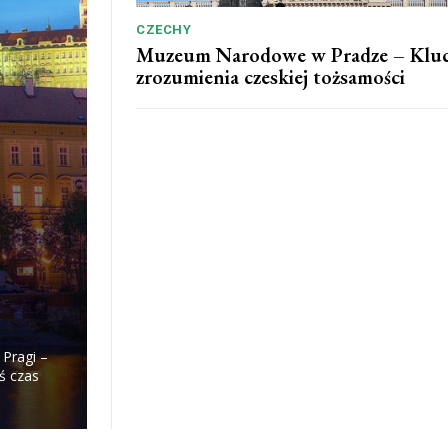
CZECHY
Muzeum Narodowe w Pradze – Kluc
zrozumienia czeskiej tożsamości
Pragi –
ś czas