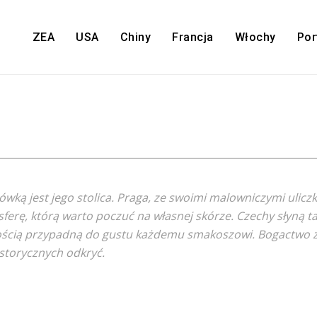
ZEA
USA
Chiny
Francja
Włochy
Por
ówką jest jego stolica. Praga, ze swoimi malowniczymi ulicz
ę, którą warto poczuć na własnej skórze. Czechy słyną tak
nością przypadną do gustu każdemu smakoszowi. Bogactwo z
storycznych odkryć.