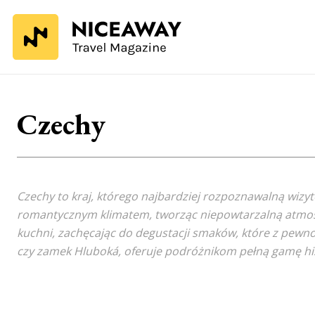
Czechy
Czechy to kraj, którego najbardziej rozpoznawalną wizyt
romantycznym klimatem, tworząc niepowtarzalną atmosfer
kuchni, zachęcając do degustacji smaków, które z pew
czy zamek Hluboká, oferuje podróżnikom pełną gamę hi