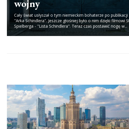
wojny
Cały świat usłyszał o tym niemieckim bohaterze po publikacji 
"Arka Schindlera". Jeszcze głośniej było o nim dzięki filmowi 
Spielberga - "Lista Schindlera". Teraz czas postawić nogę w...