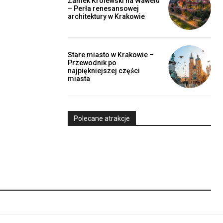
Zamek Królewski na Wawelu
– Perła renesansowej
architektury w Krakowie
Stare miasto w Krakowie –
Przewodnik po
najpiękniejszej części
miasta
Polecane atrakcje