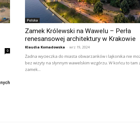
Polska
Zamek Królewski na Wawelu – Perła
renesansowej architektury w Krakowie
Klaudia Komadowska
-
wrz 19, 2024
0
Żadna wycieczka do miasta obwarzanków i lajkonika nie moż
bez wizyty na słynnym wawelskim wzgórzu. W końcu to tam z
zamek...
lnych