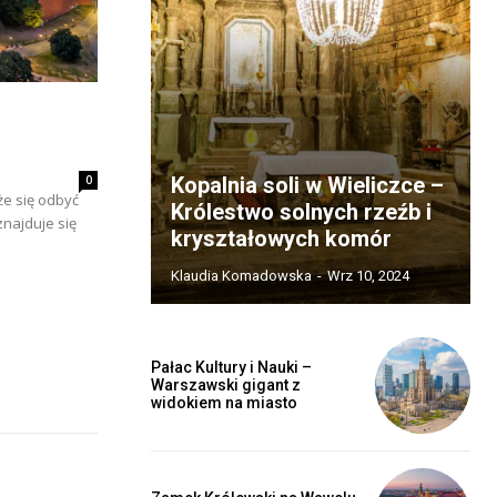
0
Kopalnia soli w Wieliczce –
e się odbyć
Królestwo solnych rzeźb i
najduje się
kryształowych komór
Klaudia Komadowska
-
Wrz 10, 2024
Pałac Kultury i Nauki –
Warszawski gigant z
widokiem na miasto