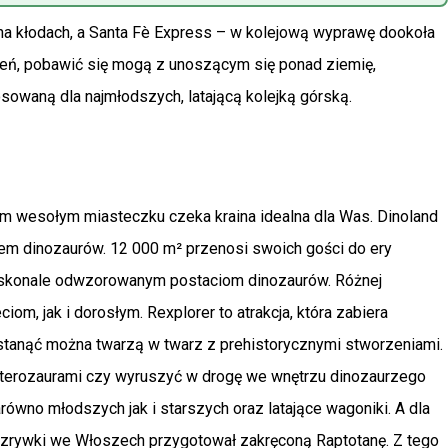
na kłodach, a Santa Fè Express – w kolejową wyprawę dookoła
ażeń, pobawić się mogą z unoszącym się ponad ziemię,
owaną dla najmłodszych, latającą kolejką górską.
m wesołym miasteczku czeka kraina idealna dla Was. Dinoland
em dinozaurów. 12 000 m² przenosi swoich gości do ery
doskonale odwzorowanym postaciom dinozaurów. Różnej
om, jak i dorosłym. Rexplorer to atrakcja, która zabiera
 stanąć można twarzą w twarz z prehistorycznymi stworzeniami.
 pterozaurami czy wyruszyć w drogę we wnętrzu dinozaurzego
zarówno młodszych jak i starszych oraz latające wagoniki. A dla
 rozrywki we Włoszech przygotował zakręconą Raptotanę. Z tego