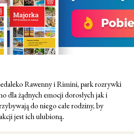
iedaleko Rawenny i Rimini, park rozrywki
o dla żądnych emocji dorosłych jak i
zybywają do niego całe rodziny, by
kcji jest ich ulubioną.