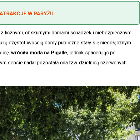
ATRAKCJE W PARYŻU
ne z licznymi, obskurnymi domami schadzek i niebezpiecznym
dużą częstotliwością domy publiczne stały się nieodłącznym
licę,
wróciła moda na Pigalle,
jednak spacerując po
nym sensie nadal pozostała ona tzw. dzielnicą czerwonych