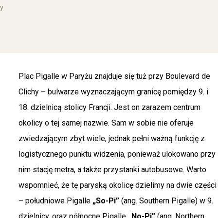
cy
Plac Pigalle w Paryżu znajduje się tuż przy Boulevard de
Clichy – bulwarze wyznaczającym granicę pomiędzy 9. i
18. dzielnicą stolicy Francji. Jest on zarazem centrum
okolicy o tej samej nazwie. Sam w sobie nie oferuje
zwiedzającym zbyt wiele, jednak pełni ważną funkcję z
logistycznego punktu widzenia, ponieważ ulokowano przy
nim stację metra, a także przystanki autobusowe. Warto
wspomnieć, że tę paryską okolicę dzielimy na dwie części
– południowe Pigalle
„So-Pi”
(ang. Southern Pigalle) w 9.
dzielnicy, oraz północne Pigalle
„No-Pi”
(ang. Northern