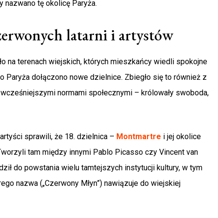
ty nazwano tę okolicę Paryża.
czerwonych latarni i artystów
o na terenach wiejskich, których mieszkańcy wiedli spokojne
do Paryża dołączono nowe dzielnice. Zbiegło się to również z
 z wcześniejszymi normami społecznymi – królowały swoboda,
tyści sprawili, że 18. dzielnica –
Montmartre
i jej okolice
 Tworzyli tam między innymi Pablo Picasso czy Vincent van
ił do powstania wielu tamtejszych instytucji kultury, w tym
órego nazwa („Czerwony Młyn”) nawiązuje do wiejskiej