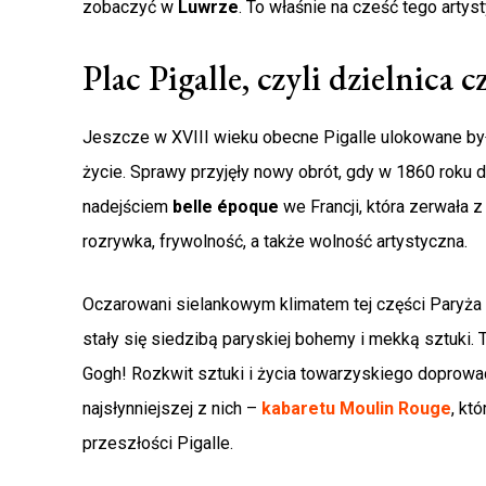
zobaczyć w
Luwrze
. To właśnie na cześć tego artys
Plac Pigalle, czyli dzielnica 
Jeszcze w XVIII wieku obecne Pigalle ulokowane był
życie. Sprawy przyjęły nowy obrót, gdy w 1860 roku 
nadejściem
belle
époque
we Francji, która zerwała
rozrywka, frywolność, a także wolność artystyczna.
Oczarowani sielankowym klimatem tej części Paryża ar
stały się siedzibą paryskiej bohemy i mekką sztuki.
Gogh! Rozkwit sztuki i życia towarzyskiego doprowadz
najsłynniejszej z nich –
kabaretu Moulin Rouge
, kt
przeszłości Pigalle.