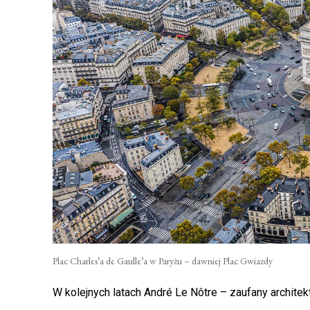
Plac Charles’a de Gaulle’a w Paryżu – dawniej Plac Gwiazdy
W kolejnych latach André Le Nôtre – zaufany archite