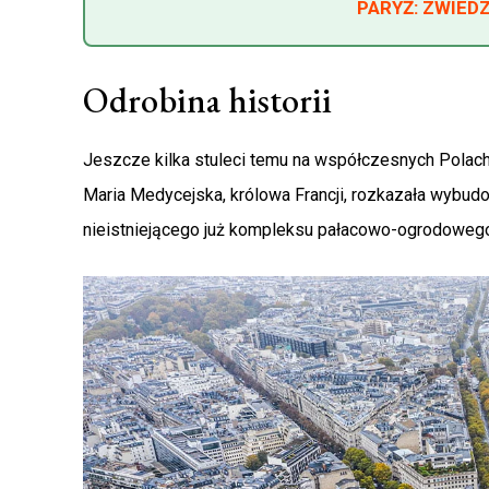
PARYŻ: ZWIED
Odrobina historii
Jeszcze kilka stuleci temu na współczesnych Polach E
Maria Medycejska, królowa Francji, rozkazała wybud
nieistniejącego już kompleksu pałacowo-ogrodowego 