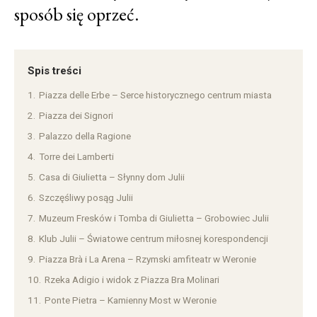
sposób się oprzeć.
Spis treści
1.
Piazza delle Erbe – Serce historycznego centrum miasta
2.
Piazza dei Signori
3.
Palazzo della Ragione
4.
Torre dei Lamberti
5.
Casa di Giulietta – Słynny dom Julii
6.
Szczęśliwy posąg Julii
7.
Muzeum Fresków i Tomba di Giulietta – Grobowiec Julii
8.
Klub Julii – Światowe centrum miłosnej korespondencji
9.
Piazza Brà i La Arena – Rzymski amfiteatr w Weronie
10.
Rzeka Adigio i widok z Piazza Bra Molinari
11.
Ponte Pietra – Kamienny Most w Weronie