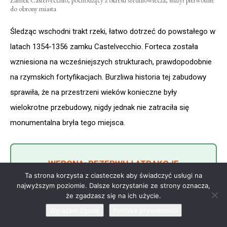
do obrony miasta
Śledząc wschodni trakt rzeki, łatwo dotrzeć do powstałego w
latach 1354-1356 zamku Castelvecchio. Forteca została
wzniesiona na wcześniejszych strukturach, prawdopodobnie
na rzymskich fortyfikacjach. Burzliwa historia tej zabudowy
sprawiła, że na przestrzeni wieków konieczne były
wielokrotne przebudowy, nigdy jednak nie zatraciła się
monumentalna bryła tego miejsca.
WERONA: REZERWUJ ATRAKCJE
Ta strona korzysta z ciasteczek aby świadczyć usługi na
najwyższym poziomie. Dalsze korzystanie ze strony oznacza,
Od XV do XVIII wieku zamek używany był jako koszary, a
że zgadzasz się na ich użycie.
następnie jako magazyn prochu. W murach średniowiecznego
Wyrażam zgodę
Polityka prywatności
zamku Castelvecchio, który niegdyś bronił miasta, obecnie