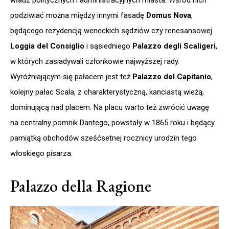
władz politycznych i administracyjnych miasta. Wśród nich
podziwiać można między innymi fasadę
Domus Nova
,
będącego rezydencją weneckich sędziów czy renesansowej
Loggia del Consiglio
i sąsiedniego
Palazzo degli Scaligeri
,
w których zasiadywali członkowie najwyższej rady.
Wyróżniającym się pałacem jest też
Palazzo del Capitanio
,
kolejny pałac Scala, z charakterystyczną, kanciastą wieżą,
dominującą nad placem. Na placu warto też zwrócić uwagę
na centralny pomnik Dantego, powstały w 1865 roku i będący
pamiątką obchodów sześćsetnej rocznicy urodzin tego
włoskiego pisarza.
Palazzo della Ragione