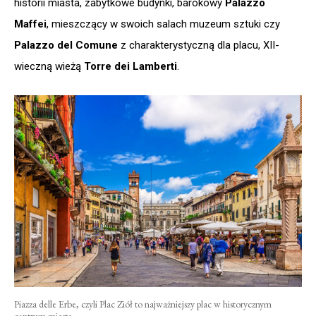
historii miasta, zabytkowe budynki, barokowy
Palazzo
Maffei
, mieszczący w swoich salach muzeum sztuki czy
Palazzo del Comune
z charakterystyczną dla placu, XII-
wieczną wieżą
Torre dei Lamberti
.
Piazza delle Erbe, czyli Plac Ziół to najważniejszy plac w historycznym