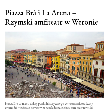
Piazza Brà i La Arena –
Rzymski amfiteatr w Weronie
Piazza Brà to nieco dalszy punkt historycznego centrum miasta, który
gromadzi mnóstwo turystów ze względu na stojący tam teatr rzymski