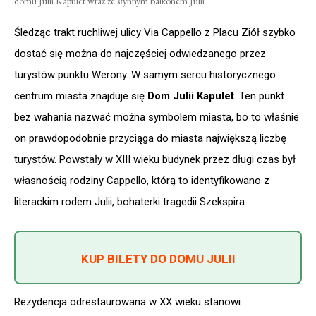
domu Julii Kapulet wraz ze słynnym balkonem Julii
Śledząc trakt ruchliwej ulicy Via Cappello z Placu Ziół szybko
dostać się można do najczęściej odwiedzanego przez
turystów punktu Werony. W samym sercu historycznego
centrum miasta znajduje się
Dom Julii Kapulet
. Ten punkt
bez wahania nazwać można symbolem miasta, bo to właśnie
on prawdopodobnie przyciąga do miasta największą liczbę
turystów. Powstały w XIII wieku budynek przez długi czas był
własnością rodziny Cappello, którą to identyfikowano z
literackim rodem Julii, bohaterki tragedii Szekspira.
KUP BILETY DO DOMU JULII
Rezydencja odrestaurowana w XX wieku stanowi