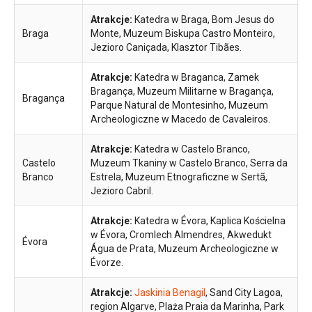
Atrakcje:
Katedra w Braga, Bom Jesus do
Braga
Monte, Muzeum Biskupa Castro Monteiro,
Jezioro Caniçada, Klasztor Tibães.
Atrakcje:
Katedra w Braganca, Zamek
Bragança, Muzeum Militarne w Bragança,
Bragança
Parque Natural de Montesinho, Muzeum
Archeologiczne w Macedo de Cavaleiros.
Atrakcje:
Katedra w Castelo Branco,
Castelo
Muzeum Tkaniny w Castelo Branco, Serra da
Branco
Estrela, Muzeum Etnograficzne w Sertã,
Jezioro Cabril.
Atrakcje:
Katedra w Évora, Kaplica Kościelna
w Évora, Cromlech Almendres, Akwedukt
Évora
Água de Prata, Muzeum Archeologiczne w
Évorze.
Atrakcje:
Jaskinia Benagil
, Sand City Lagoa,
region Algarve, Plaża Praia da Marinha, Park