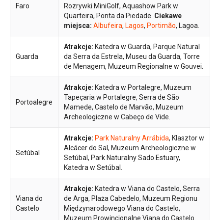
Faro
Rozrywki MiniGolf, Aquashow Park w
Quarteira, Ponta da Piedade.
Ciekawe
miejsca:
Albufeira
,
Lagos
,
Portimão
, Lagoa.
Atrakcje:
Katedra w Guarda, Parque Natural
Guarda
da Serra da Estrela, Museu da Guarda, Torre
de Menagem, Muzeum Regionalne w Gouvei.
Atrakcje:
Katedra w Portalegre, Muzeum
Tapeçaria w Portalegre, Serra de São
Portoalegre
Mamede, Castelo de Marvão, Muzeum
Archeologiczne w Cabeço de Vide.
Atrakcje:
Park Naturalny Arrábida
, Klasztor w
Alcácer do Sal, Muzeum Archeologiczne w
Setúbal
Setúbal, Park Naturalny Sado Estuary,
Katedra w Setúbal.
Atrakcje:
Katedra w Viana do Castelo, Serra
Viana do
de Arga, Plaża Cabedelo, Muzeum Regionu
Castelo
Międzynarodowego Viana do Castelo,
Muzeum Prowincjonalne Viana do Castelo.