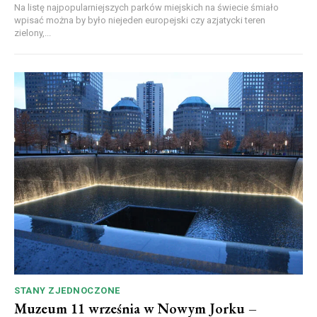
Na listę najpopularniejszych parków miejskich na świecie śmiało
wpisać można by było niejeden europejski czy azjatycki teren
zielony,...
STANY ZJEDNOCZONE
Muzeum 11 września w Nowym Jorku –