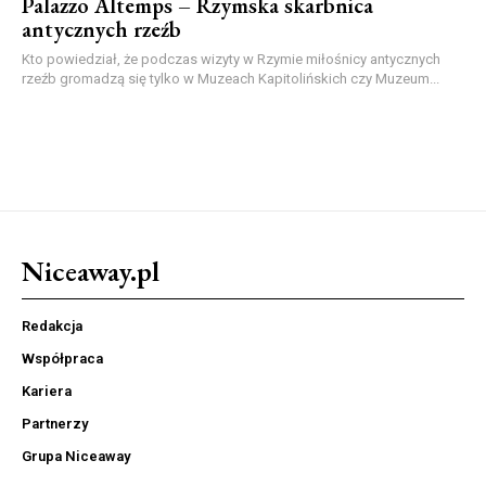
Palazzo Altemps – Rzymska skarbnica
antycznych rzeźb
Kto powiedział, że podczas wizyty w Rzymie miłośnicy antycznych
rzeźb gromadzą się tylko w Muzeach Kapitolińskich czy Muzeum...
Niceaway.pl
Redakcja
Współpraca
Kariera
Partnerzy
Grupa Niceaway