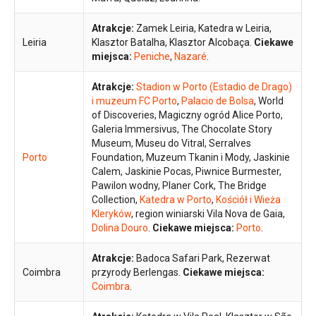
Atrakcje:
Zamek Leiria, Katedra w Leiria,
Leiria
Klasztor Batalha, Klasztor Alcobaça.
Ciekawe
miejsca:
Peniche
,
Nazaré
.
Atrakcje:
Stadion w Porto (Estadio de Drago)
i muzeum FC Porto
,
Palacio de Bolsa
, World
of Discoveries, Magiczny ogród Alice Porto,
Galeria Immersivus, The Chocolate Story
Museum, Museu do Vitral, Serralves
Porto
Foundation, Muzeum Tkanin i Mody, Jaskinie
Calem, Jaskinie Pocas, Piwnice Burmester,
Pawilon wodny, Planer Cork, The Bridge
Collection,
Katedra w Porto
,
Kościół i Wieża
Kleryków
, region winiarski Vila Nova de Gaia,
Dolina Douro
.
Ciekawe miejsca:
Porto
.
Atrakcje:
Badoca Safari Park, Rezerwat
Coimbra
przyrody Berlengas.
Ciekawe miejsca:
Coimbra
.