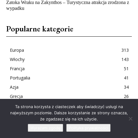
Zatoka Wraku na Zakynthos – Turystyczna atrakcja zrodzona z
wypadku
Popularne kategorie
Europa
313
Włochy
143
Francja
51
Portugalia
41
Azja
34
Grecja
26
Ta strona korzysta z ciasteczek aby świadczyć usługi na
najwyższym poziomie. Dalsze korzystanie ze strony oznacza,
że zgadzasz się na ich użycie.
Wyrażam zgodę
Polityka prywatności