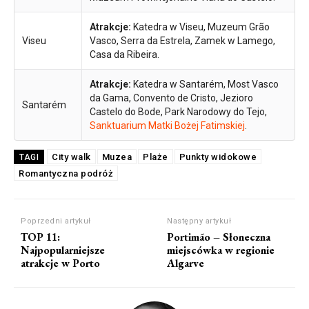
Atrakcje:
Katedra w Viseu, Muzeum Grão
Viseu
Vasco, Serra da Estrela, Zamek w Lamego,
Casa da Ribeira.
Atrakcje:
Katedra w Santarém, Most Vasco
da Gama, Convento de Cristo, Jezioro
Santarém
Castelo do Bode, Park Narodowy do Tejo,
Sanktuarium Matki Bożej Fatimskiej
.
City walk
Muzea
Plaże
Punkty widokowe
TAGI
Romantyczna podróż
Poprzedni artykuł
Następny artykuł
TOP 11:
Portimão – Słoneczna
Najpopularniejsze
miejscówka w regionie
atrakcje w Porto
Algarve