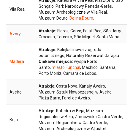
Atrakcje:
Katedra w Vila Real, Klasztor w São
Gonçalo, Park Narodowy Peneda-Gerês,
Vila Real
Muzeum Archeologiczne w Vila Real,
Muzeum Douro,
Dolina Douro
.
Atrakcje:
Flores, Corvo, Faial, Pico, São Jorge,
Azory
Graciosa, Terceira, São Miguel, Santa Maria.
Atrakcje:
Kolejka linowa z ogrodu
botanicznego, Naturalny Rezerwat Garajau.
Madera
Ciekawe miejsca:
wyspa Porto
Santo,
miasto Funchal
, Machico, Santana,
Porto Moniz, Câmara de Lobos.
Atrakcje: Costa Nova, Kanały Aveiro,
Aveiro
Muzeum Sztuki Nowoczesnej w Aveiro,
Plaża Barra, Farol de Aveiro.
Atrakcje: Katedra w Beja, Muzeum
Regionalne w Beja, Zamczysko Castro Verde,
Beja
Muzeum Regionalne w Castro Verde,
Muzeum Archeologiczne w Aljustrel.