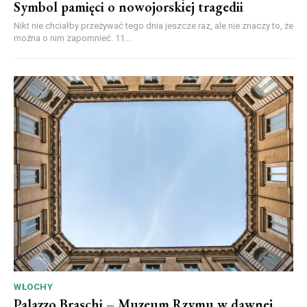
Symbol pamięci o nowojorskiej tragedii
Nikt nie chciałby przeżywać tego dnia jeszcze raz, ale nie znaczy to, że
można o nim zapomnieć. 11...
WŁOCHY
Palazzo Braschi – Muzeum Rzymu w dawnej