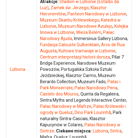
Atrakcje:
Stadion w Lizbonie (Estádio da
Luz)
,
Zamek św. Jerzego
,
Klasztor
Hieronimitów
,
Panteon Narodowy w Lizbonie
,
Muzeum Skarbu Królewskiego
,
Katedra w
Lizbonie
,
Muzeum Narodowe Azulejo
,
Kolejka
linowa w Lizbonie
,
Wieża Belém
,
Pałac
Narodowy Ajuda
, Immersivus Gallery Lizbona,
Fundacja Calouste Gulbenklain
,
Arco de Rua
Augusta
,
Kultowe tramwaje w Lizbonie
,
Centrum interpretacji historii dorsza
, Pilar 7
Bridge Experience, Narodowe Muzeum
Lizbona
Powozów, Portugalska Szkoła Sztuki
Jeździeckiej, Klasztor Carmo, Muzeum
Berardo Collection, Muzeum Fado,
Pałac i
Park Monserrate
,
Pałac Narodowy Pena
,
Castelo dos Mouros
, Quinta da Regaleira,
Sintra Myths and Legends Interactive Center,
Pałac Narodowy w Mafrze
,
Pałac Królewski i
ogrody w Queluz
,
Dino Park Lourinhã
, Park
naturalny Sintra-Cascais, Klasztor
Kapucynów w Colares,
Pałac Narodowy w
Sintrze
.
Ciekawe miejsca:
Lizbona
,
Sintra
,
Mafra, Queluz, Lourinhã.