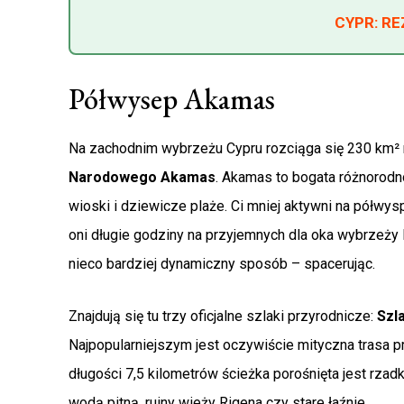
CYPR: R
Półwysep Akamas
Na zachodnim wybrzeżu Cypru rozciąga się 230 km²
Narodowego Akamas
. Akamas to bogata różnorodn
wioski i dziewicze plaże. Ci mniej aktywni na półwys
oni długie godziny na przyjemnych dla oka wybrzeży 
nieco bardziej dynamiczny sposób – spacerując.
Znajdują się tu trzy oficjalne szlaki przyrodnicze:
Szl
Najpopularniejszym jest oczywiście mityczna trasa p
długości 7,5 kilometrów ścieżka porośnięta jest rzad
wodą pitną, ruiny wieży Rigena czy stare łaźnie.