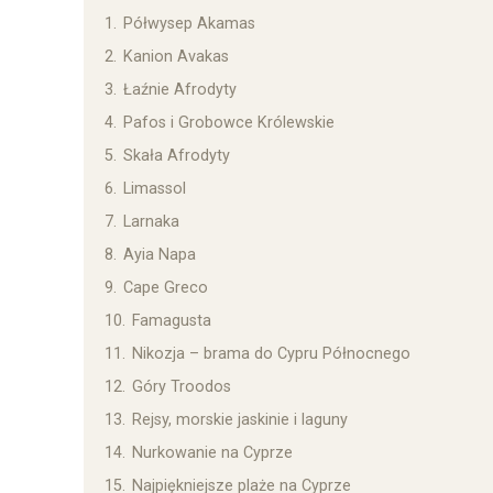
1.
Półwysep Akamas
2.
Kanion Avakas
3.
Łaźnie Afrodyty
4.
Pafos i Grobowce Królewskie
5.
Skała Afrodyty
6.
Limassol
7.
Larnaka
8.
Ayia Napa
9.
Cape Greco
10.
Famagusta
11.
Nikozja – brama do Cypru Północnego
12.
Góry Troodos
13.
Rejsy, morskie jaskinie i laguny
14.
Nurkowanie na Cyprze
15.
Najpiękniejsze plaże na Cyprze