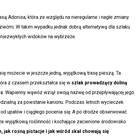
są Adonisa, która ze względu na nieregularne i nagłe zmiany
dziećmi. W takim wypadku jednak dobrą alternatywą dla szlaku
z niezwykłych widoków na wybrzeże.
ię możecie w jeszcze jedną, wyjątkową trasę pieszą. Ta
która z czasem przekształca się w
szlak prowadzący doliną
as
. Wapienny wąwóz wziął swoją nazwę od przepływającej jego
edzialną za powstanie kanionu. Podczas letnich wycieczek
 od upałów i ciągłego pocenia się. A po drodze obserwować
kże wyjątkową roślinność i kochające zacienione środowisko
, jak rosną pistacje i jak wśród skał chowają się