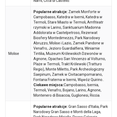
Narni, Città di Castello.
Popularne atrakcje:
Zamek Monforte w
Campobasso, Katedra w Isernii, Katedra w
Termoli, Stare Miasto w Termoli, Amfiteatr
rzymski w Larino, Sanktuarium Madonna
Addolorata w Castelpetroso, Rezerwat
Biosfery Montedimezzo, Park Narodowy
Abruzzo, Molise i Lazio, Zamek Pandone w
Venafro, Jezioro Guardialfiera, Winiarnie
Molise
Tintilia, Muzeum Królewskich Dzwonów w
Agnone, Opactwo San Vincenzo al Volturno,
Plaże w Termoli, Trakt Królewski (Tratturo
Regio), Monte Miletto, Park Archeologiczny
Saepinum, Zamek w Civitacampomarano,
Fontana Fraterna w Isernii, Wąwóz Quirino..
Ciekawe miejsca:
Campobasso, Isernia,
Termoli, Venafro, Bojano, Larino, Agnone,
Montenero di Bisaccia, Guglionesi, Riccia.
Popularne atrakcje:
Gran Sasso d’Italia, Park
Narodowy Gran Sasso e Monti della Laga,
Park Narodowy Majella, Rocca Calascio,