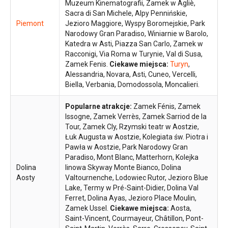
Muzeum Kinematografii, Zamek w Agliè,
Sacra di San Michele, Alpy Pennińskie,
Piemont
Jezioro Maggiore, Wyspy Boromejskie, Park
Narodowy Gran Paradiso, Winiarnie w Barolo,
Katedra w Asti, Piazza San Carlo, Zamek w
Racconigi, Via Roma w Turynie, Val di Susa,
Zamek Fenis.
Ciekawe miejsca:
Turyn
,
Alessandria, Novara, Asti, Cuneo, Vercelli,
Biella, Verbania, Domodossola, Moncalieri.
Popularne atrakcje:
Zamek Fénis, Zamek
Issogne, Zamek Verrès, Zamek Sarriod de la
Tour, Zamek Cly, Rzymski teatr w Aostzie,
Łuk Augusta w Aostzie, Kolegiata św. Piotra i
Pawła w Aostzie, Park Narodowy Gran
Paradiso, Mont Blanc, Matterhorn, Kolejka
Dolina
linowa Skyway Monte Bianco, Dolina
Aosty
Valtournenche, Lodowiec Rutor, Jezioro Blue
Lake, Termy w Pré-Saint-Didier, Dolina Val
Ferret, Dolina Ayas, Jezioro Place Moulin,
Zamek Ussel.
Ciekawe miejsca:
Aosta,
Saint-Vincent, Courmayeur, Châtillon, Pont-