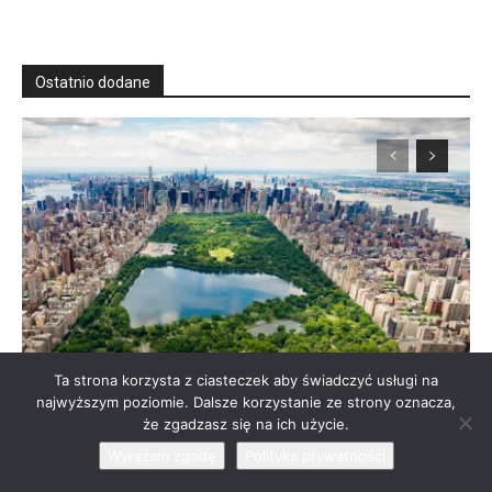
Ostatnio dodane
Ta strona korzysta z ciasteczek aby świadczyć usługi na
najwyższym poziomie. Dalsze korzystanie ze strony oznacza,
Central Park w Nowym
że zgadzasz się na ich użycie.
Jorku – Spacer po
Wyrażam zgodę
Polityka prywatności