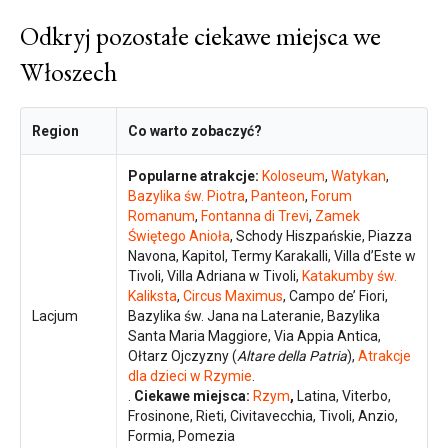
Odkryj pozostałe ciekawe miejsca we
Włoszech
Region
Co warto zobaczyć?
Popularne atrakcje:
Koloseum
,
Watykan
,
Bazylika św. Piotra
,
Panteon
,
Forum
Romanum
,
Fontanna di Trevi
,
Zamek
Świętego Anioła
, Schody Hiszpańskie, Piazza
Navona, Kapitol, Termy Karakalli, Villa d’Este w
Tivoli, Villa Adriana w Tivoli,
Katakumby św.
Kaliksta
,
Circus Maximus
, Campo de’ Fiori,
Lacjum
Bazylika św. Jana na Lateranie, Bazylika
Santa Maria Maggiore, Via Appia Antica,
Ołtarz Ojczyzny (
Altare della Patria
),
Atrakcje
dla dzieci w Rzymie
.
.
Ciekawe miejsca:
Rzym
,
Latina, Viterbo,
Frosinone, Rieti, Civitavecchia, Tivoli, Anzio,
Formia, Pomezia