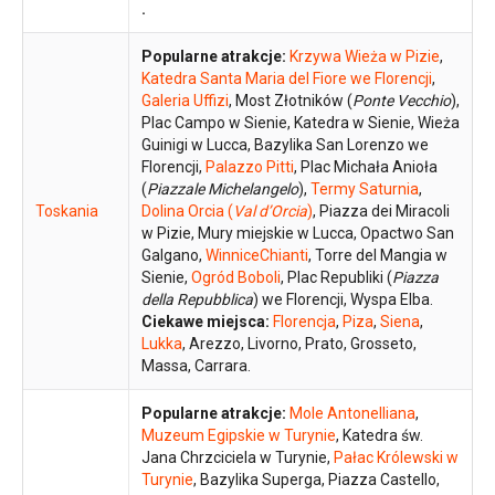
.
Popularne atrakcje:
Krzywa Wieża w Pizie
,
Katedra Santa Maria del Fiore we Florencji
,
Galeria Uffizi
, Most Złotników (
Ponte Vecchio
),
Plac Campo w Sienie, Katedra w Sienie, Wieża
Guinigi w Lucca, Bazylika San Lorenzo we
Florencji,
Palazzo Pitti
, Plac Michała Anioła
(
Piazzale Michelangelo
),
Termy Saturnia
,
Toskania
Dolina Orcia (
Val d’Orcia
)
, Piazza dei Miracoli
w Pizie, Mury miejskie w Lucca, Opactwo San
Galgano,
WinniceChianti
, Torre del Mangia w
Sienie,
Ogród Boboli
, Plac Republiki (
Piazza
della Repubblica
) we Florencji, Wyspa Elba.
Ciekawe miejsca:
Florencja
,
Piza
,
Siena
,
Lukka
, Arezzo, Livorno, Prato, Grosseto,
Massa, Carrara.
Popularne atrakcje:
Mole Antonelliana
,
Muzeum Egipskie w Turynie
, Katedra św.
Jana Chrzciciela w Turynie,
Pałac Królewski w
Turynie
, Bazylika Superga, Piazza Castello,