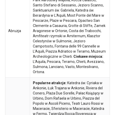
Santo Stefano di Sessanio, Jezioro Scanno,
Sanktuarium św. Gabriela, Katedra św.
Berardyna w L’Aquili, Most Ponte del Mare w
Pescarze, Plaże w Pescara, Opactwo San
Clemente a Casauria, Grotte di Stiffe, Zamek
Abruzja
Aragonese w Ortonie, Costa dei Trabocchi,
Amfiteatr rzymski w Amiternum, Klasztor
Celestynów w Sulmonie, Jezioro
Campotosto, Fontana delle 99 Cannelle w
L’Aquili, Piazza Adriatico w Teramo, Muzeum
Archeologiczne w Chieti.
Ciekawe miejsca:
L’Aquila, Pescara, Teramo, Chieti, Avezzano,
Sulmona, Lanciano, Vasto, Montesilvano,
Ortona.
Popularne atrakcje:
Katedra św. Cyriaka w
Ankonie, Łuk Trajana w Ankonie, Riviera del
Conero, Plaża Due Sorelle, Pałac Książęcy w
Urbino, Dom Rafaela w Urbino, Piazza del
Popolo w Ascoli Piceno, Teatr Lauro Rossi w
Maceracie, Sferisterio w Maceracie, Katedra
w Fermo, Twierdza Rocca Roveresca w