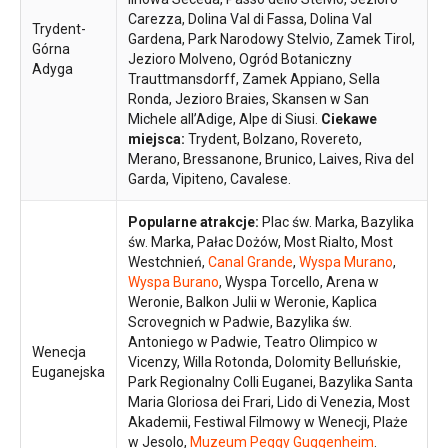
Carezza, Dolina Val di Fassa, Dolina Val
Trydent-
Gardena, Park Narodowy Stelvio, Zamek Tirol,
Górna
Jezioro Molveno, Ogród Botaniczny
Adyga
Trauttmansdorff, Zamek Appiano, Sella
Ronda, Jezioro Braies, Skansen w San
Michele all’Adige, Alpe di Siusi.
Ciekawe
miejsca:
Trydent, Bolzano, Rovereto,
Merano, Bressanone, Brunico, Laives, Riva del
Garda, Vipiteno, Cavalese.
Popularne atrakcje:
Plac św. Marka, Bazylika
św. Marka, Pałac Dożów, Most Rialto, Most
Westchnień,
Canal Grande
,
Wyspa Murano
,
Wyspa Burano
, Wyspa Torcello, Arena w
Weronie, Balkon Julii w Weronie, Kaplica
Scrovegnich w Padwie, Bazylika św.
Antoniego w Padwie, Teatro Olimpico w
Wenecja
Vicenzy, Willa Rotonda, Dolomity Belluńskie,
Euganejska
Park Regionalny Colli Euganei, Bazylika Santa
Maria Gloriosa dei Frari, Lido di Venezia, Most
Akademii, Festiwal Filmowy w Wenecji, Plaże
w Jesolo,
Muzeum Peggy Guggenheim
.