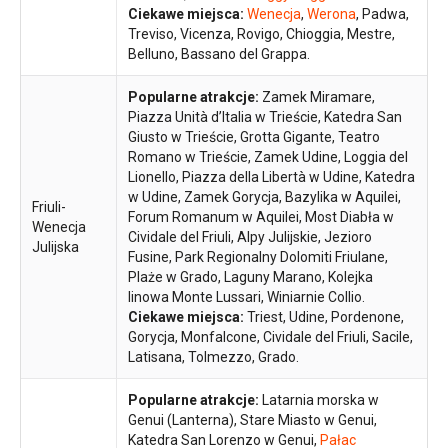
Ciekawe miejsca:
Wenecja
,
Werona
, Padwa,
Treviso, Vicenza, Rovigo, Chioggia, Mestre,
Belluno, Bassano del Grappa.
Popularne atrakcje:
Zamek Miramare,
Piazza Unità d’Italia w Trieście, Katedra San
Giusto w Trieście, Grotta Gigante, Teatro
Romano w Trieście, Zamek Udine, Loggia del
Lionello, Piazza della Libertà w Udine, Katedra
w Udine, Zamek Gorycja, Bazylika w Aquilei,
Friuli-
Forum Romanum w Aquilei, Most Diabła w
Wenecja
Cividale del Friuli, Alpy Julijskie, Jezioro
Julijska
Fusine, Park Regionalny Dolomiti Friulane,
Plaże w Grado, Laguny Marano, Kolejka
linowa Monte Lussari, Winiarnie Collio.
Ciekawe miejsca:
Triest, Udine, Pordenone,
Gorycja, Monfalcone, Cividale del Friuli, Sacile,
Latisana, Tolmezzo, Grado.
Popularne atrakcje:
Latarnia morska w
Genui (Lanterna), Stare Miasto w Genui,
Katedra San Lorenzo w Genui,
Pałac