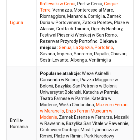
Królewski w Genui
, Port w Genui,
Cinque
Terre
, Vernazza, Monterosso al Mare,
Riomaggiore, Manarola, Corniglia, Zamek
Liguria
Doria w Portovenere, Zatoka Poetów, Plaże w
Alassio, Grotta di Toirano, Ogrody Hanbury,
Festiwal Piosenki Włoskiej w San Remo,
Rezerwat Przyrody Portofino.
Ciekawe
miejsca:
Genua
,
La Spezia
,
Portofino
,
Savona, Imperia, Sanremo, Rapallo, Chiavari,
Sestri Levante, Albenga, Ventimiglia
Popularne atrakcje:
Wieże Asinelli i
Garisenda w Bolonii, Piazza Maggiore w
Bolonii, Bazylika San Petronio w Bolonii,
Uniwersytet Boloński, Katedra w Parmie,
Teatro Farnese w Parmie, Katedra w
Modenie, Wieża Ghirlandina,
Muzeum Ferrari
w Maranello
,
Enzo Ferrari Museum w
Modenie
, Zamek Estense w Ferrarze, Mozaiki
Emilia-
w Rawennie, Bazylika San Vitale w Rawennie,
Romania
Grobowiec Dantego, Most Tyberiusza w
Rimini, Plaże w Rimini, Park Narodowy