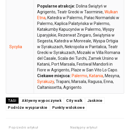
Popularne atrakcje:
Dolina Świątyń w
Agrigento, Teatr Grecki w Taorminie,
Wulkan
Etna
, Katedra w Palermo, Pałac Normański w
Palermo, Kaplica Palatyńska w Palermo,
Katakumby Kapucynów w Palermo, Wyspy
Liparyjskie, Rezerwat Zingaro, Świątynia w
Segesta, Katedra w Monreale, Wyspa Ortigia
Sycylia
w Syrakuzach, Nekropolia w Pantalica, Teatr
Grecki w Syrakuzach, Mozaiki w Villa Romana
del Casale, Scala dei Turchi, Zamek Ursino w
Katanii, Port Marsala, Festiwal Mandorli in
Fiore w Agrigento, Plaże w San Vito Lo Capo.
Ciekawe miejsca:
Palermo
,
Katania
, Mesyna,
Syrakuzy
, Trapani, Marsala, Ragusa, Enna,
Caltanissetta, Agrigento.
Aktywny wypoczynek
City walk
Jaskinie
TAGI
Podróże wyspiarskie
Punkty widokowe
Poprzedni artykuł
Następny artykuł