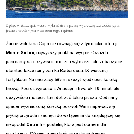
Będąc w Anacapri, warto wybrać się na pieszą wycieczkę lub trekking na
jedno z urokliwych wzniesień tego regionu
Żadne widoki na Capri nie równają się z tymi, jakie oferuje
Monte Solaro
, najwyższy punkt na wyspie. Gwiazdą
panoramy są oczywiście morze i wybrzeże, ale zobaczycie
stamtąd także ruiny zamku Barbarossa, IX-wiecznej
fortyfikacji. Na mierzący 589 m szczyt wjedziecie kolejką
linową. Podróż wyrusza z Anacapri i trwa ok. 10 minut, ale
oczywiście możecie tam dotrzeć także pieszo. Godzinny
spacer wyznaczoną ścieżką pozwoli Wam napawać się
piękną przyrodą i zachęci do wstąpienia do znajdującej się
nieopodal
Cetrelli
– pustelni, która jest domem dla
urokliwego, XV-wiecznego kościółka dominikanów,