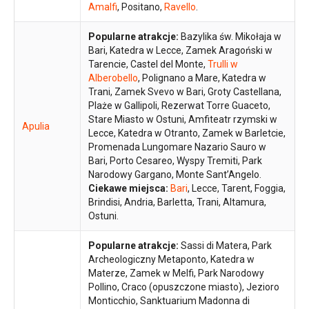
Amalfi
, Positano,
Ravello
.
Popularne atrakcje:
Bazylika św. Mikołaja w
Bari, Katedra w Lecce, Zamek Aragoński w
Tarencie, Castel del Monte,
Trulli w
Alberobello
, Polignano a Mare, Katedra w
Trani, Zamek Svevo w Bari, Groty Castellana,
Plaże w Gallipoli, Rezerwat Torre Guaceto,
Stare Miasto w Ostuni, Amfiteatr rzymski w
Apulia
Lecce, Katedra w Otranto, Zamek w Barletcie,
Promenada Lungomare Nazario Sauro w
Bari, Porto Cesareo, Wyspy Tremiti, Park
Narodowy Gargano, Monte Sant’Angelo.
Ciekawe miejsca:
Bari
, Lecce, Tarent, Foggia,
Brindisi, Andria, Barletta, Trani, Altamura,
Ostuni.
Popularne atrakcje:
Sassi di Matera, Park
Archeologiczny Metaponto, Katedra w
Materze, Zamek w Melfi, Park Narodowy
Pollino, Craco (opuszczone miasto), Jezioro
Monticchio, Sanktuarium Madonna di