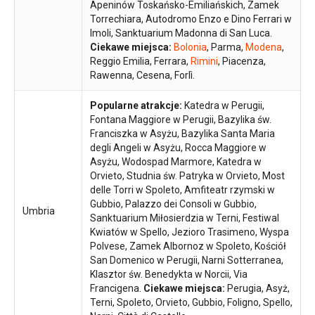
Apeninów Toskańsko-Emiliańskich, Zamek
Torrechiara, Autodromo Enzo e Dino Ferrari w
Imoli, Sanktuarium Madonna di San Luca.
Ciekawe miejsca:
Bolonia
, Parma,
Modena
,
Reggio Emilia, Ferrara,
Rimini
, Piacenza,
Rawenna, Cesena, Forlì.
Popularne atrakcje:
Katedra w Perugii,
Fontana Maggiore w Perugii, Bazylika św.
Franciszka w Asyżu, Bazylika Santa Maria
degli Angeli w Asyżu, Rocca Maggiore w
Asyżu, Wodospad Marmore, Katedra w
Orvieto, Studnia św. Patryka w Orvieto, Most
delle Torri w Spoleto, Amfiteatr rzymski w
Gubbio, Palazzo dei Consoli w Gubbio,
Umbria
Sanktuarium Miłosierdzia w Terni, Festiwal
Kwiatów w Spello, Jezioro Trasimeno, Wyspa
Polvese, Zamek Albornoz w Spoleto, Kościół
San Domenico w Perugii, Narni Sotterranea,
Klasztor św. Benedykta w Norcii, Via
Francigena.
Ciekawe miejsca:
Perugia, Asyż,
Terni, Spoleto, Orvieto, Gubbio, Foligno, Spello,