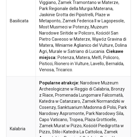
Viggiano, Zamek Tramontano w Materze,
Park Regionale della Murgia Materana,
Jaskinie Grotta dei Pipistrelli, Plaże w
Basilicata
Metaponto, Zamek Federica II w Lagopesole,
Most Musmeci w Potenzy, Muzeum
Narodowe Siritide w Policoro, Kościół San
Pietro Caveoso w Materze, Wąwóz Gravina di
Matera, Winiarnie Aglianico del Vulture, Dolina
Agri, Murale w Satriano di Lucania.
Ciekawe
miejsca:
Potenza, Matera, Melfi, Policoro,
Pisticci, Rionero in Vulture, Lavello, Bernalda,
Venosa, Tricarico.
Popularne atrakcje:
Narodowe Muzeum
Archeologiczne w Reggio di Calabria, Bronzy
z Riace, Promenada Lungomare Falcomatà,
Katedra w Catanzaro, Zamek Normandzki w
Cosenzy, Sanktuarium Madonna di Polsi, Park
Narodowy Aspromonte, Park Narodowy Sila,
Capo Vaticano, Tropea, Plaża Grotticelle,
Zamek Murat w Pizzo, Kościół Piedigrotta w
Kalabria
Pizzo, Stilo i Katedra La Cattolica, Zamek