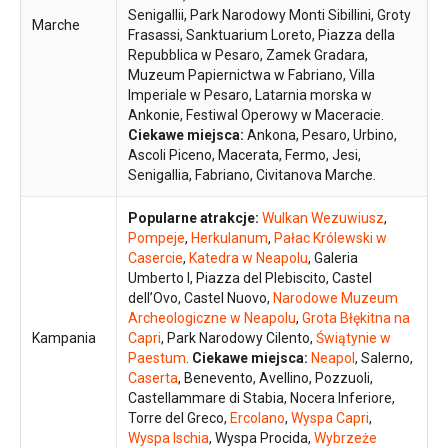
Senigallii, Park Narodowy Monti Sibillini, Groty
Marche
Frasassi, Sanktuarium Loreto, Piazza della
Repubblica w Pesaro, Zamek Gradara,
Muzeum Papiernictwa w Fabriano, Villa
Imperiale w Pesaro, Latarnia morska w
Ankonie, Festiwal Operowy w Maceracie.
Ciekawe miejsca:
Ankona, Pesaro, Urbino,
Ascoli Piceno, Macerata, Fermo, Jesi,
Senigallia, Fabriano, Civitanova Marche.
Popularne atrakcje:
Wulkan Wezuwiusz
,
Pompeje
,
Herkulanum
,
Pałac Królewski w
Casercie
,
Katedra w Neapolu
, Galeria
Umberto I, Piazza del Plebiscito, Castel
dell’Ovo, Castel Nuovo,
Narodowe Muzeum
Archeologiczne w Neapolu
,
Grota Błękitna na
Kampania
Capri
, Park Narodowy Cilento,
Świątynie w
Paestum
.
Ciekawe miejsca:
Neapol
, Salerno,
Caserta
, Benevento, Avellino, Pozzuoli,
Castellammare di Stabia, Nocera Inferiore,
Torre del Greco,
Ercolano
,
Wyspa Capri
,
Wyspa Ischia
, Wyspa Procida,
Wybrzeże