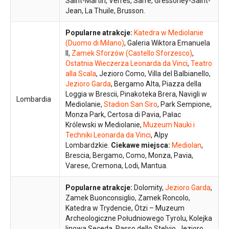
Saint-Martin, Verrès, Sarre, Gressoney-Saint-
Jean, La Thuile, Brusson.
Popularne atrakcje:
Katedra w Mediolanie
(Duomo di Milano)
, Galeria Wiktora Emanuela
II,
Zamek Sforzów (Castello Sforzesco)
,
Ostatnia Wieczerza Leonarda da Vinci
,
Teatro
alla Scala
, Jezioro Como, Villa del Balbianello,
Jezioro Garda
, Bergamo Alta, Piazza della
Loggia w Brescii, Pinakoteka Brera, Navigli w
Lombardia
Mediolanie,
Stadion San Siro
, Park Sempione,
Monza Park, Certosa di Pavia, Pałac
Królewski w Mediolanie,
Muzeum Nauki i
Techniki Leonarda da Vinci
, Alpy
Lombardzkie.
Ciekawe miejsca:
Mediolan
,
Brescia, Bergamo, Como, Monza, Pavia,
Varese, Cremona, Lodi, Mantua.
Popularne atrakcje:
Dolomity,
Jezioro Garda
,
Zamek Buonconsiglio, Zamek Roncolo,
Katedra w Trydencie, Ötzi – Muzeum
Archeologiczne Południowego Tyrolu, Kolejka
linowa Seceda, Passo dello Stelvio, Jezioro