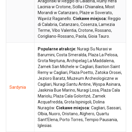
Aragoński w Reggio di Calabria, Ruiny Hera
Lacinia w Crotone, Scilla i Chianalea, Most
Morandi w Catanzaro, Plaże w Soverato,
Wąwóz Raganello.
Ciekawe miejsca:
Reggio
di Calabria, Catanzaro, Cosenza, Lamezia
Terme, Vibo Valentia, Crotone, Rossano,
Corigliano-Rossano, Paola, Gioia Tauro.
Popularne atrakcje:
Nuragi Su Nuraxi w
Barumini, Costa Smeralda, Plaża La Pelosa,
Grota Neptuna, Archipelag La Maddalena,
Zamek San Michele w Cagliari, Bastion Saint
Remy w Cagliari, Plaża Poetto, Zatoka Orosei,
Jezioro Baratz, Muzeum Archeologiczne w
Cagliari, Nuragi Santu Antine, Wyspa Asinara,
Sardynia
Jaskinia Bue Marino, Nuragi Losa, Plaża Cala
Mariolu, Plaża Cala Goloritzé, Zamek
Acquafredda, Grota Ispinigoli, Dolina
Nuragów.
Ciekawe miejsca:
Cagliari, Sassari,
Olbia, Nuoro, Oristano, Alghero, Quartu
Sant’Elena, Porto Torres, Tempio Pausania,
Iglesias.