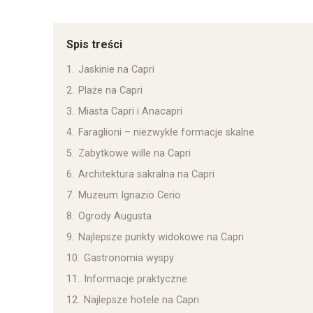
Spis treści
1.
Jaskinie na Capri
2.
Plaże na Capri
3.
Miasta Capri i Anacapri
4.
Faraglioni – niezwykłe formacje skalne
5.
Zabytkowe wille na Capri
6.
Architektura sakralna na Capri
7.
Muzeum Ignazio Cerio
8.
Ogrody Augusta
9.
Najlepsze punkty widokowe na Capri
10.
Gastronomia wyspy
11.
Informacje praktyczne
12.
Najlepsze hotele na Capri