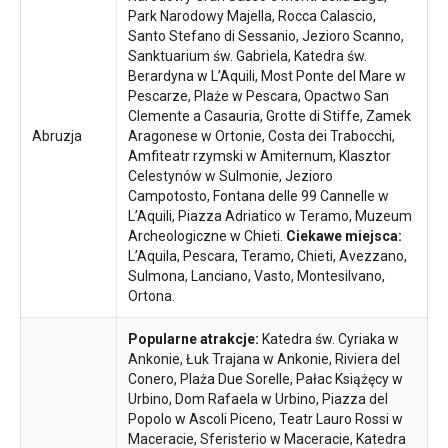
Park Narodowy Majella, Rocca Calascio,
Santo Stefano di Sessanio, Jezioro Scanno,
Sanktuarium św. Gabriela, Katedra św.
Berardyna w L’Aquili, Most Ponte del Mare w
Pescarze, Plaże w Pescara, Opactwo San
Clemente a Casauria, Grotte di Stiffe, Zamek
Abruzja
Aragonese w Ortonie, Costa dei Trabocchi,
Amfiteatr rzymski w Amiternum, Klasztor
Celestynów w Sulmonie, Jezioro
Campotosto, Fontana delle 99 Cannelle w
L’Aquili, Piazza Adriatico w Teramo, Muzeum
Archeologiczne w Chieti.
Ciekawe miejsca:
L’Aquila, Pescara, Teramo, Chieti, Avezzano,
Sulmona, Lanciano, Vasto, Montesilvano,
Ortona.
Popularne atrakcje:
Katedra św. Cyriaka w
Ankonie, Łuk Trajana w Ankonie, Riviera del
Conero, Plaża Due Sorelle, Pałac Książęcy w
Urbino, Dom Rafaela w Urbino, Piazza del
Popolo w Ascoli Piceno, Teatr Lauro Rossi w
Maceracie, Sferisterio w Maceracie, Katedra