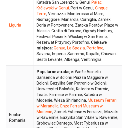
Katedra San Lorenzo w Genui,
Pałac
Królewski w Genui
, Port w Genui,
Cinque
Terre
, Vernazza, Monterosso al Mare,
Riomaggiore, Manarola, Corniglia, Zamek
Liguria
Doria w Portovenere, Zatoka Poetów, Plaże w
Alassio, Grotta di Toirano, Ogrody Hanbury,
Festiwal Piosenki Włoskiej w San Remo,
Rezerwat Przyrody Portofino.
Ciekawe
miejsca:
Genua
,
La Spezia
,
Portofino
,
Savona, Imperia, Sanremo, Rapallo, Chiavari,
Sestri Levante, Albenga, Ventimiglia
Popularne atrakcje:
Wieże Asinelli i
Garisenda w Bolonii, Piazza Maggiore w
Bolonii, Bazylika San Petronio w Bolonii,
Uniwersytet Boloński, Katedra w Parmie,
Teatro Farnese w Parmie, Katedra w
Modenie, Wieża Ghirlandina,
Muzeum Ferrari
w Maranello
,
Enzo Ferrari Museum w
Modenie
, Zamek Estense w Ferrarze, Mozaiki
Emilia-
w Rawennie, Bazylika San Vitale w Rawennie,
Romania
Grobowiec Dantego, Most Tyberiusza w