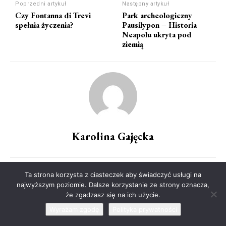
Poprzedni artykuł
Następny artykuł
Czy Fontanna di Trevi
Park archeologiczny
spełnia życzenia?
Pausilypon – Historia
Neapolu ukryta pod
ziemią
Karolina Gajęcka
Ta strona korzysta z ciasteczek aby świadczyć usługi na
najwyższym poziomie. Dalsze korzystanie ze strony oznacza,
że zgadzasz się na ich użycie.
Ostatnio dodane
Wyrażam zgodę
Polityka prywatności