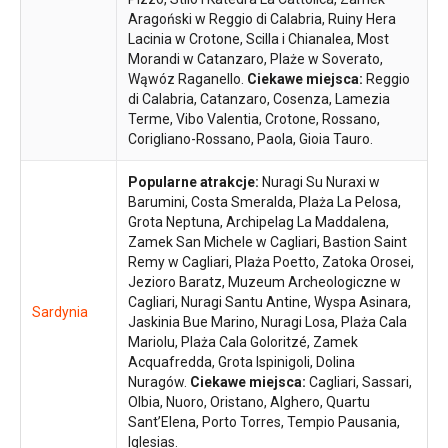
Aragoński w Reggio di Calabria, Ruiny Hera
Lacinia w Crotone, Scilla i Chianalea, Most
Morandi w Catanzaro, Plaże w Soverato,
Wąwóz Raganello.
Ciekawe miejsca:
Reggio
di Calabria, Catanzaro, Cosenza, Lamezia
Terme, Vibo Valentia, Crotone, Rossano,
Corigliano-Rossano, Paola, Gioia Tauro.
Popularne atrakcje:
Nuragi Su Nuraxi w
Barumini, Costa Smeralda, Plaża La Pelosa,
Grota Neptuna, Archipelag La Maddalena,
Zamek San Michele w Cagliari, Bastion Saint
Remy w Cagliari, Plaża Poetto, Zatoka Orosei,
Jezioro Baratz, Muzeum Archeologiczne w
Cagliari, Nuragi Santu Antine, Wyspa Asinara,
Sardynia
Jaskinia Bue Marino, Nuragi Losa, Plaża Cala
Mariolu, Plaża Cala Goloritzé, Zamek
Acquafredda, Grota Ispinigoli, Dolina
Nuragów.
Ciekawe miejsca:
Cagliari, Sassari,
Olbia, Nuoro, Oristano, Alghero, Quartu
Sant’Elena, Porto Torres, Tempio Pausania,
Iglesias.