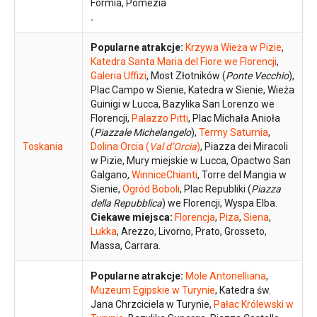
Formia, Pomezia
.
Popularne atrakcje:
Krzywa Wieża w Pizie
,
Katedra Santa Maria del Fiore we Florencji
,
Galeria Uffizi
, Most Złotników (
Ponte Vecchio
),
Plac Campo w Sienie, Katedra w Sienie, Wieża
Guinigi w Lucca, Bazylika San Lorenzo we
Florencji,
Palazzo Pitti
, Plac Michała Anioła
(
Piazzale Michelangelo
),
Termy Saturnia
,
Toskania
Dolina Orcia (
Val d’Orcia
)
, Piazza dei Miracoli
w Pizie, Mury miejskie w Lucca, Opactwo San
Galgano,
WinniceChianti
, Torre del Mangia w
Sienie,
Ogród Boboli
, Plac Republiki (
Piazza
della Repubblica
) we Florencji, Wyspa Elba.
Ciekawe miejsca:
Florencja
,
Piza
,
Siena
,
Lukka
, Arezzo, Livorno, Prato, Grosseto,
Massa, Carrara.
Popularne atrakcje:
Mole Antonelliana
,
Muzeum Egipskie w Turynie
, Katedra św.
Jana Chrzciciela w Turynie,
Pałac Królewski w