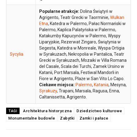
Popularne atrakcje:
Dolina Świątyń w
Agrigento, Teatr Grecki w Taorminie,
Wulkan
Etna
, Katedra w Palermo, Pałac Normański w
Palermo, Kaplica Palatyńska w Palermo,
Katakumby Kapucynów w Palermo, Wyspy
Liparyjskie, Rezerwat Zingaro, Świątynia w
Segesta, Katedra w Monreale, Wyspa Ortigia
Sycylia
w Syrakuzach, Nekropolia w Pantalica, Teatr
Grecki w Syrakuzach, Mozaiki w Villa Romana
del Casale, Scala dei Turchi, Zamek Ursino w
Katanii, Port Marsala, Festiwal Mandorli in
Fiore w Agrigento, Plaże w San Vito Lo Capo.
Ciekawe miejsca:
Palermo
,
Katania
, Mesyna,
Syrakuzy
, Trapani, Marsala, Ragusa, Enna,
Caltanissetta, Agrigento.
Architektura historyczna
Dziedzictwo kulturowe
TAGI
Monumentalne budowle
Zabytki
Zamki i pałace