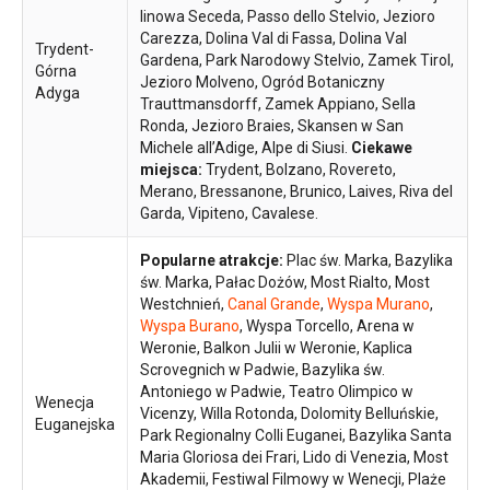
linowa Seceda, Passo dello Stelvio, Jezioro
Carezza, Dolina Val di Fassa, Dolina Val
Trydent-
Gardena, Park Narodowy Stelvio, Zamek Tirol,
Górna
Jezioro Molveno, Ogród Botaniczny
Adyga
Trauttmansdorff, Zamek Appiano, Sella
Ronda, Jezioro Braies, Skansen w San
Michele all’Adige, Alpe di Siusi.
Ciekawe
miejsca:
Trydent, Bolzano, Rovereto,
Merano, Bressanone, Brunico, Laives, Riva del
Garda, Vipiteno, Cavalese.
Popularne atrakcje:
Plac św. Marka, Bazylika
św. Marka, Pałac Dożów, Most Rialto, Most
Westchnień,
Canal Grande
,
Wyspa Murano
,
Wyspa Burano
, Wyspa Torcello, Arena w
Weronie, Balkon Julii w Weronie, Kaplica
Scrovegnich w Padwie, Bazylika św.
Antoniego w Padwie, Teatro Olimpico w
Wenecja
Vicenzy, Willa Rotonda, Dolomity Belluńskie,
Euganejska
Park Regionalny Colli Euganei, Bazylika Santa
Maria Gloriosa dei Frari, Lido di Venezia, Most
Akademii, Festiwal Filmowy w Wenecji, Plaże