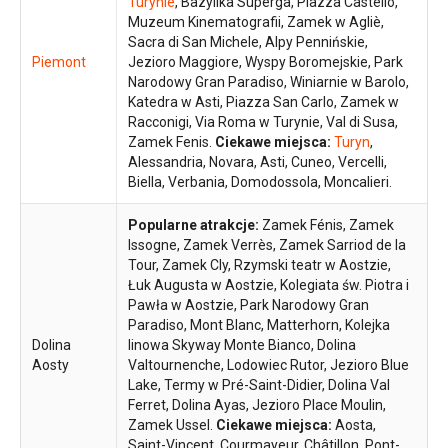
Turynie
, Bazylika Superga, Piazza Castello,
Muzeum Kinematografii, Zamek w Agliè,
Sacra di San Michele, Alpy Pennińskie,
Piemont
Jezioro Maggiore, Wyspy Boromejskie, Park
Narodowy Gran Paradiso, Winiarnie w Barolo,
Katedra w Asti, Piazza San Carlo, Zamek w
Racconigi, Via Roma w Turynie, Val di Susa,
Zamek Fenis.
Ciekawe miejsca:
Turyn
,
Alessandria, Novara, Asti, Cuneo, Vercelli,
Biella, Verbania, Domodossola, Moncalieri.
Popularne atrakcje:
Zamek Fénis, Zamek
Issogne, Zamek Verrès, Zamek Sarriod de la
Tour, Zamek Cly, Rzymski teatr w Aostzie,
Łuk Augusta w Aostzie, Kolegiata św. Piotra i
Pawła w Aostzie, Park Narodowy Gran
Paradiso, Mont Blanc, Matterhorn, Kolejka
Dolina
linowa Skyway Monte Bianco, Dolina
Aosty
Valtournenche, Lodowiec Rutor, Jezioro Blue
Lake, Termy w Pré-Saint-Didier, Dolina Val
Ferret, Dolina Ayas, Jezioro Place Moulin,
Zamek Ussel.
Ciekawe miejsca:
Aosta,
Saint-Vincent, Courmayeur, Châtillon, Pont-