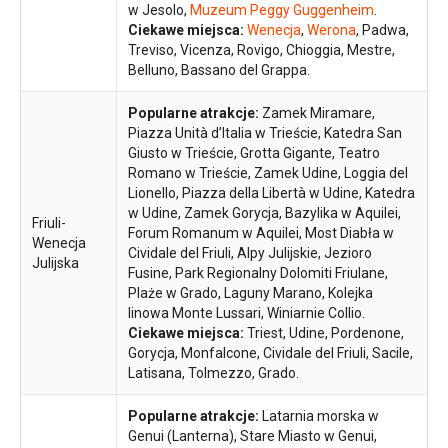
w Jesolo,
Muzeum Peggy Guggenheim
.
Ciekawe miejsca:
Wenecja
,
Werona
, Padwa,
Treviso, Vicenza, Rovigo, Chioggia, Mestre,
Belluno, Bassano del Grappa.
Popularne atrakcje:
Zamek Miramare,
Piazza Unità d’Italia w Trieście, Katedra San
Giusto w Trieście, Grotta Gigante, Teatro
Romano w Trieście, Zamek Udine, Loggia del
Lionello, Piazza della Libertà w Udine, Katedra
w Udine, Zamek Gorycja, Bazylika w Aquilei,
Friuli-
Forum Romanum w Aquilei, Most Diabła w
Wenecja
Cividale del Friuli, Alpy Julijskie, Jezioro
Julijska
Fusine, Park Regionalny Dolomiti Friulane,
Plaże w Grado, Laguny Marano, Kolejka
linowa Monte Lussari, Winiarnie Collio.
Ciekawe miejsca:
Triest, Udine, Pordenone,
Gorycja, Monfalcone, Cividale del Friuli, Sacile,
Latisana, Tolmezzo, Grado.
Popularne atrakcje:
Latarnia morska w
Genui (Lanterna), Stare Miasto w Genui,