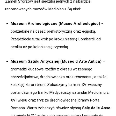
Zamek Sforzów jest siedzibą jednych z najbardziej
renomowanych muzeów Mediolanu. Są nimi:
Muzeum Archeologiczne (Museo Archeologico)
–
podzielone na część prehistoryczną oraz egipską.
Przejdziecie tutaj krok po kroku historię Lombardii od
neolitu aż po kolonizację rzymską.
Muzeum Sztuki Antycznej (Museo d`Arte Antica)
–
gromadzi kluczowe rzeźby z okresu wczesnego
chrześcijaństwa, średniowiecza oraz renesansu, a także
kolekcję zbroi i broni. Zobaczymy tu m.in. XV-wieczny
portal dawnego Banku Medyceuszy, sztandar Mediolanu z
XVI wieku oraz fryz ze średniowiecznej bramy Porta
Romana. Warto zobaczyć również słynną
Salę delle Asse
z końcówki XV wieku udekorowaną przez Leonarda da