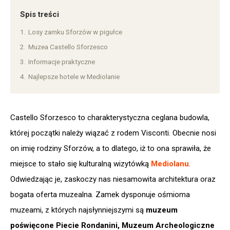
Spis treści
1.
Losy zamku Sforzów w pigułce
2.
Muzea Castello Sforzesco
3.
Informacje praktyczne
4.
Najlepsze hotele w Mediolanie
Castello Sforzesco to charakterystyczna ceglana budowla,
której początki należy wiązać z rodem Visconti. Obecnie nosi
on imię rodziny Sforzów, a to dlatego, iż to ona sprawiła, że
miejsce to stało się kulturalną wizytówką
Mediolanu
.
Odwiedzając je, zaskoczy nas niesamowita architektura oraz
bogata oferta muzealna. Zamek dysponuje ośmioma
muzeami, z których najsłynniejszymi są
muzeum
poświęcone Piecie Rondanini, Muzeum Archeologiczne