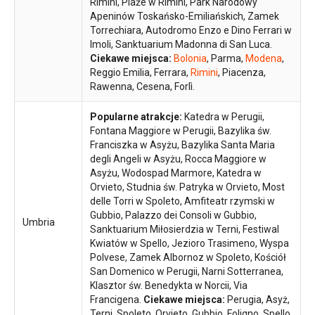
Rimini, Plaże w Rimini, Park Narodowy
Apeninów Toskańsko-Emiliańskich, Zamek
Torrechiara, Autodromo Enzo e Dino Ferrari w
Imoli, Sanktuarium Madonna di San Luca.
Ciekawe miejsca:
Bolonia
, Parma,
Modena
,
Reggio Emilia, Ferrara,
Rimini
, Piacenza,
Rawenna, Cesena, Forlì.
Popularne atrakcje:
Katedra w Perugii,
Fontana Maggiore w Perugii, Bazylika św.
Franciszka w Asyżu, Bazylika Santa Maria
degli Angeli w Asyżu, Rocca Maggiore w
Asyżu, Wodospad Marmore, Katedra w
Orvieto, Studnia św. Patryka w Orvieto, Most
delle Torri w Spoleto, Amfiteatr rzymski w
Gubbio, Palazzo dei Consoli w Gubbio,
Umbria
Sanktuarium Miłosierdzia w Terni, Festiwal
Kwiatów w Spello, Jezioro Trasimeno, Wyspa
Polvese, Zamek Albornoz w Spoleto, Kościół
San Domenico w Perugii, Narni Sotterranea,
Klasztor św. Benedykta w Norcii, Via
Francigena.
Ciekawe miejsca:
Perugia, Asyż,
Terni, Spoleto, Orvieto, Gubbio, Foligno, Spello,