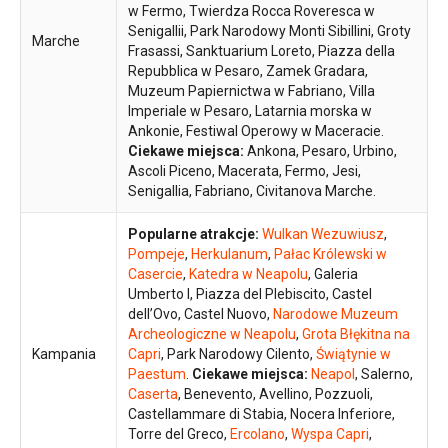
w Fermo, Twierdza Rocca Roveresca w
Senigallii, Park Narodowy Monti Sibillini, Groty
Marche
Frasassi, Sanktuarium Loreto, Piazza della
Repubblica w Pesaro, Zamek Gradara,
Muzeum Papiernictwa w Fabriano, Villa
Imperiale w Pesaro, Latarnia morska w
Ankonie, Festiwal Operowy w Maceracie.
Ciekawe miejsca:
Ankona, Pesaro, Urbino,
Ascoli Piceno, Macerata, Fermo, Jesi,
Senigallia, Fabriano, Civitanova Marche.
Popularne atrakcje:
Wulkan Wezuwiusz
,
Pompeje
,
Herkulanum
,
Pałac Królewski w
Casercie
,
Katedra w Neapolu
, Galeria
Umberto I, Piazza del Plebiscito, Castel
dell’Ovo, Castel Nuovo,
Narodowe Muzeum
Archeologiczne w Neapolu
,
Grota Błękitna na
Kampania
Capri
, Park Narodowy Cilento,
Świątynie w
Paestum
.
Ciekawe miejsca:
Neapol
, Salerno,
Caserta
, Benevento, Avellino, Pozzuoli,
Castellammare di Stabia, Nocera Inferiore,
Torre del Greco,
Ercolano
,
Wyspa Capri
,