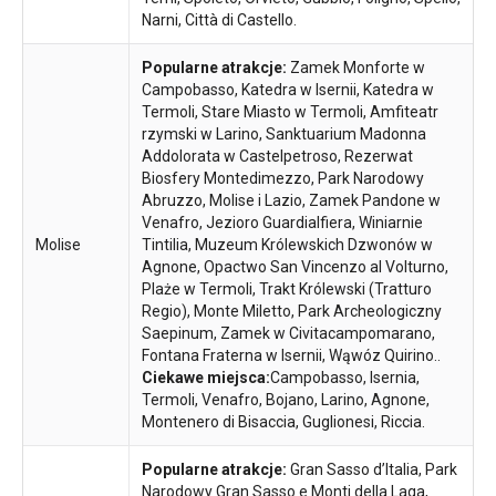
Narni, Città di Castello.
Popularne atrakcje:
Zamek Monforte w
Campobasso, Katedra w Isernii, Katedra w
Termoli, Stare Miasto w Termoli, Amfiteatr
rzymski w Larino, Sanktuarium Madonna
Addolorata w Castelpetroso, Rezerwat
Biosfery Montedimezzo, Park Narodowy
Abruzzo, Molise i Lazio, Zamek Pandone w
Venafro, Jezioro Guardialfiera, Winiarnie
Molise
Tintilia, Muzeum Królewskich Dzwonów w
Agnone, Opactwo San Vincenzo al Volturno,
Plaże w Termoli, Trakt Królewski (Tratturo
Regio), Monte Miletto, Park Archeologiczny
Saepinum, Zamek w Civitacampomarano,
Fontana Fraterna w Isernii, Wąwóz Quirino..
Ciekawe miejsca:
Campobasso, Isernia,
Termoli, Venafro, Bojano, Larino, Agnone,
Montenero di Bisaccia, Guglionesi, Riccia.
Popularne atrakcje:
Gran Sasso d’Italia, Park
Narodowy Gran Sasso e Monti della Laga,