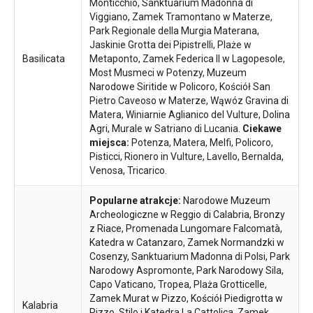
Monticchio, Sanktuarium Madonna di
Viggiano, Zamek Tramontano w Materze,
Park Regionale della Murgia Materana,
Jaskinie Grotta dei Pipistrelli, Plaże w
Basilicata
Metaponto, Zamek Federica II w Lagopesole,
Most Musmeci w Potenzy, Muzeum
Narodowe Siritide w Policoro, Kościół San
Pietro Caveoso w Materze, Wąwóz Gravina di
Matera, Winiarnie Aglianico del Vulture, Dolina
Agri, Murale w Satriano di Lucania.
Ciekawe
miejsca:
Potenza, Matera, Melfi, Policoro,
Pisticci, Rionero in Vulture, Lavello, Bernalda,
Venosa, Tricarico.
Popularne atrakcje:
Narodowe Muzeum
Archeologiczne w Reggio di Calabria, Bronzy
z Riace, Promenada Lungomare Falcomatà,
Katedra w Catanzaro, Zamek Normandzki w
Cosenzy, Sanktuarium Madonna di Polsi, Park
Narodowy Aspromonte, Park Narodowy Sila,
Capo Vaticano, Tropea, Plaża Grotticelle,
Zamek Murat w Pizzo, Kościół Piedigrotta w
Kalabria
Pizzo, Stilo i Katedra La Cattolica, Zamek