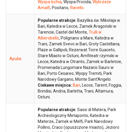
Wyspa Ischia
, Wyspa Procida,
Wybrzeże
Amalfi
, Positano,
Ravello
.
Popularne atrakcje:
Bazylika św. Mikołaja w
Bari, Katedra w Lecce, Zamek Aragoński w
Tarencie, Castel del Monte,
Trulli w
Alberobello
, Polignano a Mare, Katedra w
Trani, Zamek Svevo w Bari, Groty Castellana,
Plaże w Gallipoli, Rezerwat Torre Guaceto,
Stare Miasto w Ostuni, Amfiteatr rzymski w
Apulia
Lecce, Katedra w Otranto, Zamek w Barletcie,
Promenada Lungomare Nazario Sauro w
Bari, Porto Cesareo, Wyspy Tremiti, Park
Narodowy Gargano, Monte Sant’Angelo.
Ciekawe miejsca:
Bari
, Lecce, Tarent, Foggia,
Brindisi, Andria, Barletta, Trani, Altamura,
Ostuni.
Popularne atrakcje:
Sassi di Matera, Park
Archeologiczny Metaponto, Katedra w
Materze, Zamek w Melfi, Park Narodowy
Pollino, Craco (opuszczone miasto), Jezioro