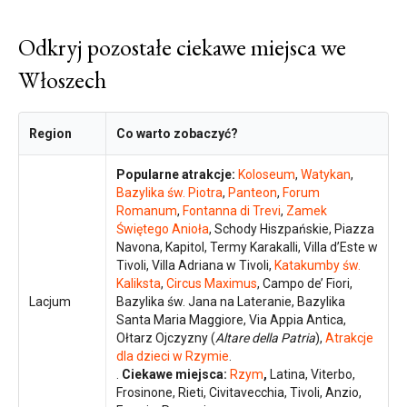
Odkryj pozostałe ciekawe miejsca we
Włoszech
Region
Co warto zobaczyć?
Popularne atrakcje:
Koloseum
,
Watykan
,
Bazylika św. Piotra
,
Panteon
,
Forum
Romanum
,
Fontanna di Trevi
,
Zamek
Świętego Anioła
, Schody Hiszpańskie, Piazza
Navona, Kapitol, Termy Karakalli, Villa d’Este w
Tivoli, Villa Adriana w Tivoli,
Katakumby św.
Kaliksta
,
Circus Maximus
, Campo de’ Fiori,
Lacjum
Bazylika św. Jana na Lateranie, Bazylika
Santa Maria Maggiore, Via Appia Antica,
Ołtarz Ojczyzny (
Altare della Patria
),
Atrakcje
dla dzieci w Rzymie
.
.
Ciekawe miejsca:
Rzym
,
Latina, Viterbo,
Frosinone, Rieti, Civitavecchia, Tivoli, Anzio,