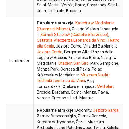
Saint-Martin, Verrès, Sarre, Gressoney-Saint-
Jean, La Thuile, Brusson.
Popularne atrakcje:
Katedra w Mediolanie
(Duomo di Milano)
, Galeria Wiktora Emanuela
II,
Zamek Sforzów (Castello Sforzesco)
,
Ostatnia Wieczerza Leonarda da Vinci
,
Teatro
alla Scala
, Jezioro Como, Villa del Balbianello,
Jezioro Garda
, Bergamo Alta, Piazza della
Loggia w Brescii, Pinakoteka Brera, Navigli w
Lombardia
Mediolanie,
Stadion San Siro
, Park Sempione,
Monza Park, Certosa di Pavia, Pałac
Królewski w Mediolanie,
Muzeum Nauki i
Techniki Leonarda da Vinci
, Alpy
Lombardzkie.
Ciekawe miejsca:
Mediolan
,
Brescia, Bergamo, Como, Monza, Pavia,
Varese, Cremona, Lodi, Mantua.
Popularne atrakcje:
Dolomity,
Jezioro Garda
,
Zamek Buonconsiglio, Zamek Roncolo,
Katedra w Trydencie, Ötzi – Muzeum
Archeologiczne Południowego Tyrolu, Kolejka