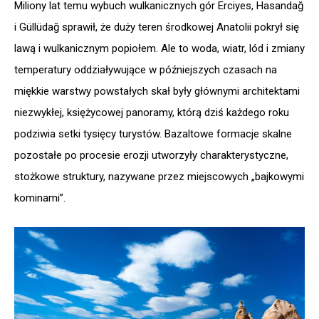
Miliony lat temu wybuch wulkanicznych gór Erciyes, Hasandağ
i Güllüdağ sprawił, że duży teren środkowej Anatolii pokrył się
lawą i wulkanicznym popiołem. Ale to woda, wiatr, lód i zmiany
temperatury oddziaływujące w późniejszych czasach na
miękkie warstwy powstałych skał były głównymi architektami
niezwykłej, księżycowej panoramy, którą dziś każdego roku
podziwia setki tysięcy turystów. Bazaltowe formacje skalne
pozostałe po procesie erozji utworzyły charakterystyczne,
stożkowe struktury, nazywane przez miejscowych „bajkowymi
kominami”.