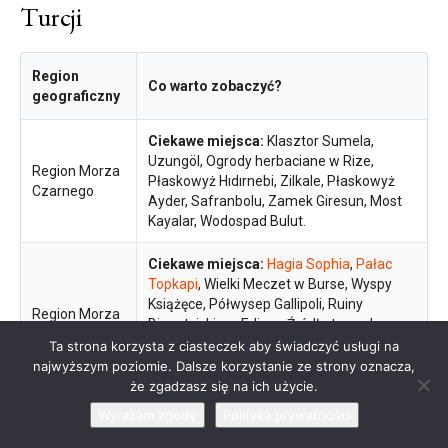
Turcji
Region
Co warto zobaczyć?
geograficzny
Ciekawe miejsca:
Klasztor Sumela,
Uzungöl, Ogrody herbaciane w Rize,
Region Morza
Płaskowyż Hıdırnebi, Zilkale, Płaskowyż
Czarnego
Ayder, Safranbolu, Zamek Giresun, Most
Kayalar, Wodospad Bulut.
Ciekawe miejsca:
Hagia Sophia
,
Pałac
Topkapi
, Wielki Meczet w Burse, Wyspy
Książęce, Półwysep Gallipoli, Ruiny
Region Morza
Bizantyjskie w Edirne, Źródła termalne w
Marmara
Yalova, Rezerwat przyrody w Kartepe,
Ta strona korzysta z ciasteczek aby świadczyć usługi na
Zamek w Tekirdağ, Park przyrody w
najwyższym poziomie. Dalsze korzystanie ze strony oznacza,
Kocaeli.
że zgadzasz się na ich użycie.
Wyrażam zgodę
Polityka prywatności
Ciekawe miejsca:
Efez, Pamukkale,
Region Morza
Zamek w Bodrum, Çeşme, Pergamon,