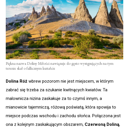
Piękna nazwa Doliny Miłości nawiązuje do gęsto występujących na tym
terenie skał o fallicznym kształcie
Dolina Róż
wbrew pozorom nie jest miejscem, w którym
zabrać się trzeba za szukanie kwitnących kwiatów. Ta
malownicza nizina zaskakuje za to czymś innym, a
mianowicie tajemniczą, różową poświatą, która spowija to
miejsce podczas wschodu i zachodu słońca. Połączona jest
ona z kolejnym zaskakującym obszarem,
Czerwoną Doliną
,