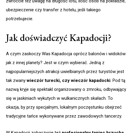
zwróćcie też uwagę na długość lotu, ilość osób na pokładzie,
ubezpieczenie czy transfer z hotelu, jeśli takiego
potrzebujecie.
Jak doświadczyć Kapadocji?
A czym zaskoczy Was Kapadocja oprócz balonów i widoków
jak z innej planety? Jest w czym wybierać. Jedną z
najpopularniejszych atrakcji uwielbianych przez turystów jest
tak zwany
wieczór turecki, czy wieczór kapadocki
. Pod tą
nazwą kryje się spektakl organizowany o zmroku, odbywający
się w jaskiniach wykutych w wulkanicznych skałach. To
okazja, by przy specjalnym, lokalnym poczęstunku obejrzeć
tradycyjne tańce wykonywane przez zawodowych tancerzy.
W Kapadocji zobaczycie też
profesjonalny taniec brzucha