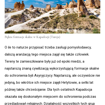
Piękne formacje skalne w Kapadocji (Turcja)
O ile to naturze przypisać trzeba zasługi pomysłodawcy,
dalszą aranżacją tego miejsca zajął się także człowiek.
Tereny te zamieszkiwane były już od epoki miedzi, a
najstarszą znaną cywilizacją wykorzystującą formacje skalne
do schronienia byli Asyryjczycy. Najstarszą, ale oczywiście nie
jedyną, bo wkrótce ich miejsce zajęli Hetytowie, a setki lat
później także chrześcijanie. Dla tych ostatnich Kapadocja
okazała się doskonałym miejscem do schronienia podczas
prześladowań religijnych. Działalność wszystkich tych grup