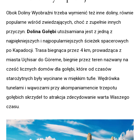
Obok Doliny Wyobraźni trzeba wymienić też inne doliny, równie
popularne wśród zwiedzających, choć z zupełnie innych
przyczyn.
Dolina Gołębi
utożsamiana jest z jedną z
najpiękniejszych i najpopularniejszych ścieżek spacerowych
po Kapadocji. Trasa biegnąca przez 4 km, prowadząca z
miasta Uçhisar do Göreme, biegnie przez teren nazwany na
cześć licznych domów dla gołębi, które od czasów
starożytnych były wycinane w miękkim tufie. Wędrówka
tunelami i wąwozami przy akompaniamencie trzepotu
gołębich skrzydeł to atrakcja zdecydowanie warta Waszego
czasu.