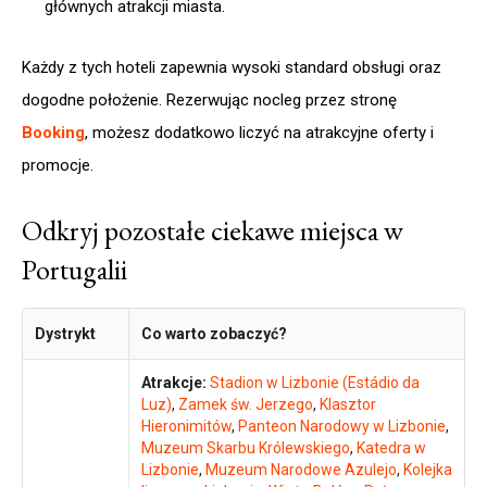
głównych atrakcji miasta.​
Każdy z tych hoteli zapewnia wysoki standard obsługi oraz
dogodne położenie. Rezerwując nocleg przez stronę
Booking
, możesz dodatkowo liczyć na atrakcyjne oferty i
promocje.
Odkryj pozostałe ciekawe miejsca w
Portugalii
Dystrykt
Co warto zobaczyć?
Atrakcje:
Stadion w Lizbonie (Estádio da
Luz)
,
Zamek św. Jerzego
,
Klasztor
Hieronimitów
,
Panteon Narodowy w Lizbonie
,
Muzeum Skarbu Królewskiego
,
Katedra w
Lizbonie
,
Muzeum Narodowe Azulejo
,
Kolejka