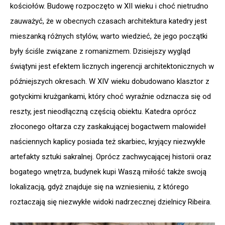
kościołów. Budowę rozpoczęto w XII wieku i choć nietrudno
zauważyć, że w obecnych czasach architektura katedry jest
mieszanką różnych stylów, warto wiedzieć, że jego początki
były ściśle związane z romanizmem. Dzisiejszy wygląd
świątyni jest efektem licznych ingerencji architektonicznych w
późniejszych okresach. W XIV wieku dobudowano klasztor z
gotyckimi krużgankami, który choć wyraźnie odznacza się od
reszty, jest nieodłączną częścią obiektu. Katedra oprócz
złoconego ołtarza czy zaskakującej bogactwem malowideł
naściennych kaplicy posiada też skarbiec, kryjący niezwykłe
artefakty sztuki sakralnej. Oprócz zachwycającej historii oraz
bogatego wnętrza, budynek kupi Waszą miłość także swoją
lokalizacją, gdyż znajduje się na wzniesieniu, z którego
roztaczają się niezwykłe widoki nadrzecznej dzielnicy Ribeira.