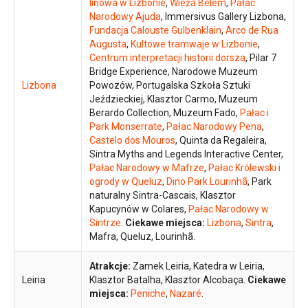
linowa w Lizbonie
,
Wieża Belém
,
Pałac
Narodowy Ajuda
, Immersivus Gallery Lizbona,
Fundacja Calouste Gulbenklain
,
Arco de Rua
Augusta
,
Kultowe tramwaje w Lizbonie
,
Centrum interpretacji historii dorsza
, Pilar 7
Bridge Experience, Narodowe Muzeum
Lizbona
Powozów, Portugalska Szkoła Sztuki
Jeździeckiej, Klasztor Carmo, Muzeum
Berardo Collection, Muzeum Fado,
Pałac i
Park Monserrate
,
Pałac Narodowy Pena
,
Castelo dos Mouros
, Quinta da Regaleira,
Sintra Myths and Legends Interactive Center,
Pałac Narodowy w Mafrze
,
Pałac Królewski i
ogrody w Queluz
,
Dino Park Lourinhã
, Park
naturalny Sintra-Cascais, Klasztor
Kapucynów w Colares,
Pałac Narodowy w
Sintrze
.
Ciekawe miejsca:
Lizbona
,
Sintra
,
Mafra, Queluz, Lourinhã.
Atrakcje:
Zamek Leiria, Katedra w Leiria,
Leiria
Klasztor Batalha, Klasztor Alcobaça.
Ciekawe
miejsca:
Peniche
,
Nazaré
.