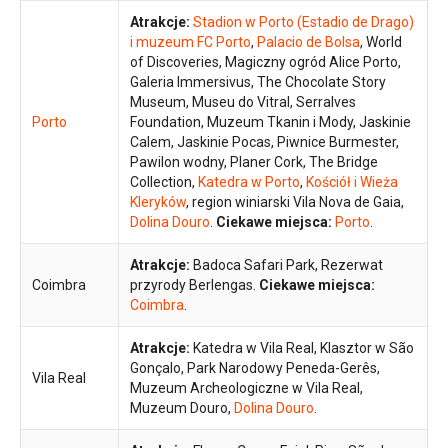
Atrakcje:
Stadion w Porto (Estadio de Drago)
i muzeum FC Porto
,
Palacio de Bolsa
, World
of Discoveries, Magiczny ogród Alice Porto,
Galeria Immersivus, The Chocolate Story
Museum, Museu do Vitral, Serralves
Porto
Foundation, Muzeum Tkanin i Mody, Jaskinie
Calem, Jaskinie Pocas, Piwnice Burmester,
Pawilon wodny, Planer Cork, The Bridge
Collection,
Katedra w Porto
,
Kościół i Wieża
Kleryków
, region winiarski Vila Nova de Gaia,
Dolina Douro
.
Ciekawe miejsca:
Porto
.
Atrakcje:
Badoca Safari Park, Rezerwat
Coimbra
przyrody Berlengas.
Ciekawe miejsca:
Coimbra
.
Atrakcje:
Katedra w Vila Real, Klasztor w São
Gonçalo, Park Narodowy Peneda-Gerês,
Vila Real
Muzeum Archeologiczne w Vila Real,
Muzeum Douro,
Dolina Douro
.