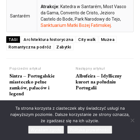
Atrakcje:
Katedra w Santarém, Most Vasco
da Gama, Convento de Cristo, Jezioro
Santarém
Castelo do Bode, Park Narodowy do Tejo,
Sanktuarium Matki Bożej Fatimskiej
.
Architektura historyczna
City walk
Muzea
TAGI
Romantyczna podróż
Zabytki
Poprzedni artykuł
Następny artykuł
Sintra – Portugalskie
Albufeira – Idylliczny
miasteczko pełne
kurort na południu
zamków, pałaców i
Portugalii
legend
Ta strona korzysta z ciasteczek aby świadczyć usługi na
najwyższym poziomie. Dalsze korzystanie ze strony oznacza,
że zgadzasz się na ich użycie.
Wyrażam zgodę
Polityka prywatności