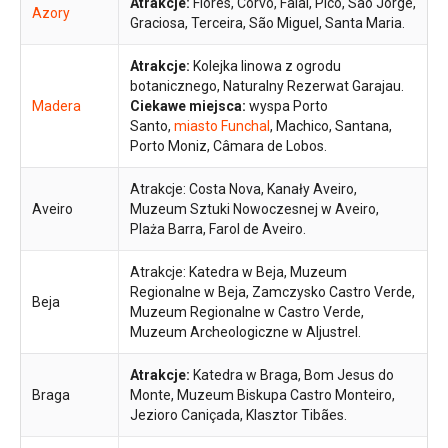
Atrakcje:
Flores, Corvo, Faial, Pico, São Jorge,
Azory
Graciosa, Terceira, São Miguel, Santa Maria.
Atrakcje:
Kolejka linowa z ogrodu
botanicznego, Naturalny Rezerwat Garajau.
Madera
Ciekawe miejsca:
wyspa Porto
Santo,
miasto Funchal
, Machico, Santana,
Porto Moniz, Câmara de Lobos.
Atrakcje: Costa Nova, Kanały Aveiro,
Aveiro
Muzeum Sztuki Nowoczesnej w Aveiro,
Plaża Barra, Farol de Aveiro.
Atrakcje: Katedra w Beja, Muzeum
Regionalne w Beja, Zamczysko Castro Verde,
Beja
Muzeum Regionalne w Castro Verde,
Muzeum Archeologiczne w Aljustrel.
Atrakcje:
Katedra w Braga, Bom Jesus do
Braga
Monte, Muzeum Biskupa Castro Monteiro,
Jezioro Caniçada, Klasztor Tibães.