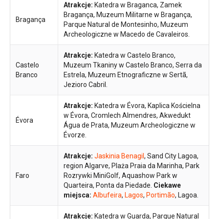
Atrakcje:
Katedra w Braganca, Zamek
Bragança, Muzeum Militarne w Bragança,
Bragança
Parque Natural de Montesinho, Muzeum
Archeologiczne w Macedo de Cavaleiros.
Atrakcje:
Katedra w Castelo Branco,
Castelo
Muzeum Tkaniny w Castelo Branco, Serra da
Branco
Estrela, Muzeum Etnograficzne w Sertã,
Jezioro Cabril.
Atrakcje:
Katedra w Évora, Kaplica Kościelna
w Évora, Cromlech Almendres, Akwedukt
Évora
Água de Prata, Muzeum Archeologiczne w
Évorze.
Atrakcje:
Jaskinia Benagil
, Sand City Lagoa,
region Algarve, Plaża Praia da Marinha, Park
Faro
Rozrywki MiniGolf, Aquashow Park w
Quarteira, Ponta da Piedade.
Ciekawe
miejsca:
Albufeira
,
Lagos
,
Portimão
, Lagoa.
Atrakcje:
Katedra w Guarda, Parque Natural