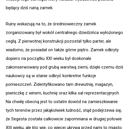
będący dziś ruiną zamek.
Ruiny wskazują na to, że średniowieczny zamek
zorganizowany był wokół centralnego dziedzińca wyłożonego
cegłą. Z pierwotnej konstrukcji pozostał tylko parter, ale
wiadomo, że posiadał on także górne piętro. Zamek odkryty
dopiero na początku XXI wieku był doskonale
zakonserwowany pod grubą warstwą ziemi, dzięki czemu dziś
naukowcy są w stanie odkryć konkretne funkcje
pomieszczeń. Zidentyfikowano tam drewutnię, magazyn,
piwniczkę z winem, kuchnię oraz kilka sal reprezentacyjnych.
Na chwilę obecną jest to ostatni dowód na zamieszkiwanie
tych terenów przez jakąkolwiek ludność, stąd podejrzewa się,
że Segesta została całkowicie zapomniana w drugiej połowie
XIII wieku, ale kto wie, co więcej ukrywa przed nami to miasto.