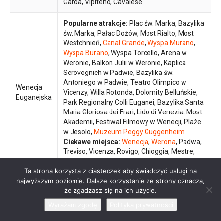
Garda, Vipiteno, Cavalese.
Popularne atrakcje:
Plac św. Marka, Bazylika
św. Marka, Pałac Dożów, Most Rialto, Most
Westchnień,
Canal Grande
,
Wyspa Murano
,
Wyspa Burano
, Wyspa Torcello, Arena w
Weronie, Balkon Julii w Weronie, Kaplica
Scrovegnich w Padwie, Bazylika św.
Antoniego w Padwie, Teatro Olimpico w
Wenecja
Vicenzy, Willa Rotonda, Dolomity Belluńskie,
Euganejska
Park Regionalny Colli Euganei, Bazylika Santa
Maria Gloriosa dei Frari, Lido di Venezia, Most
Akademii, Festiwal Filmowy w Wenecji, Plaże
w Jesolo,
Muzeum Peggy Guggenheim
.
Ciekawe miejsca:
Wenecja
,
Werona
, Padwa,
Treviso, Vicenza, Rovigo, Chioggia, Mestre,
Belluno, Bassano del Grappa.
Ta strona korzysta z ciasteczek aby świadczyć usługi na
najwyższym poziomie. Dalsze korzystanie ze strony oznacza,
Popularne atrakcje:
Zamek Miramare,
że zgadzasz się na ich użycie.
Piazza Unità d’Italia w Trieście, Katedra San
Giusto w Trieście, Grotta Gigante, Teatro
Wyrażam zgodę
Polityka prywatności
Romano w Trieście, Zamek Udine, Loggia del