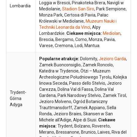
Loggia w Brescii, Pinakoteka Brera, Navigli w
Lombardia
Mediolanie,
Stadion San Siro
, Park Sempione,
Monza Park, Certosa di Pavia, Pałac
Królewski w Mediolanie,
Muzeum Nauki i
Techniki Leonarda da Vinci
, Alpy
Lombardzkie.
Ciekawe miejsca:
Mediolan
,
Brescia, Bergamo, Como, Monza, Pavia,
Varese, Cremona, Lodi, Mantua.
Popularne atrakcje:
Dolomity,
Jezioro Garda
,
Zamek Buonconsiglio, Zamek Roncolo,
Katedra w Trydencie, Ötzi – Muzeum
Archeologiczne Południowego Tyrolu, Kolejka
linowa Seceda, Passo dello Stelvio, Jezioro
Carezza, Dolina Val di Fassa, Dolina Val
Trydent-
Gardena, Park Narodowy Stelvio, Zamek Tirol,
Górna
Jezioro Molveno, Ogród Botaniczny
Adyga
Trauttmansdorff, Zamek Appiano, Sella
Ronda, Jezioro Braies, Skansen w San
Michele all’Adige, Alpe di Siusi.
Ciekawe
miejsca:
Trydent, Bolzano, Rovereto,
Merano, Bressanone, Brunico, Laives, Riva del