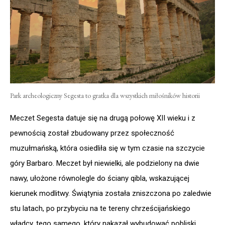
Park archeologiczny Segesta to gratka dla wszystkich miłośników historii
Meczet Segesta datuje się na drugą połowę XII wieku i z
pewnością został zbudowany przez społeczność
muzułmańską, która osiedliła się w tym czasie na szczycie
góry Barbaro. Meczet był niewielki, ale podzielony na dwie
nawy, ułożone równolegle do ściany qibla, wskazującej
kierunek modlitwy. Świątynia została zniszczona po zaledwie
stu latach, po przybyciu na te tereny chrześcijańskiego
władcy, tego samego, który nakazał wybudować pobliski,