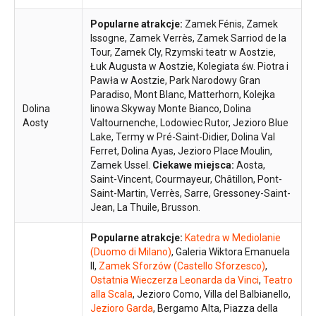
Popularne atrakcje:
Zamek Fénis, Zamek
Issogne, Zamek Verrès, Zamek Sarriod de la
Tour, Zamek Cly, Rzymski teatr w Aostzie,
Łuk Augusta w Aostzie, Kolegiata św. Piotra i
Pawła w Aostzie, Park Narodowy Gran
Paradiso, Mont Blanc, Matterhorn, Kolejka
Dolina
linowa Skyway Monte Bianco, Dolina
Aosty
Valtournenche, Lodowiec Rutor, Jezioro Blue
Lake, Termy w Pré-Saint-Didier, Dolina Val
Ferret, Dolina Ayas, Jezioro Place Moulin,
Zamek Ussel.
Ciekawe miejsca:
Aosta,
Saint-Vincent, Courmayeur, Châtillon, Pont-
Saint-Martin, Verrès, Sarre, Gressoney-Saint-
Jean, La Thuile, Brusson.
Popularne atrakcje:
Katedra w Mediolanie
(Duomo di Milano)
, Galeria Wiktora Emanuela
II,
Zamek Sforzów (Castello Sforzesco)
,
Ostatnia Wieczerza Leonarda da Vinci
,
Teatro
alla Scala
, Jezioro Como, Villa del Balbianello,
Jezioro Garda
, Bergamo Alta, Piazza della