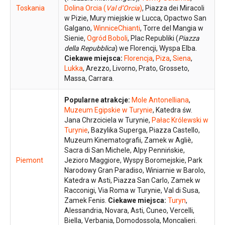
Toskania
Dolina Orcia (
Val d’Orcia
)
, Piazza dei Miracoli
w Pizie, Mury miejskie w Lucca, Opactwo San
Galgano,
WinniceChianti
, Torre del Mangia w
Sienie,
Ogród Boboli
, Plac Republiki (
Piazza
della Repubblica
) we Florencji, Wyspa Elba.
Ciekawe miejsca:
Florencja
,
Piza
,
Siena
,
Lukka
, Arezzo, Livorno, Prato, Grosseto,
Massa, Carrara.
Popularne atrakcje:
Mole Antonelliana
,
Muzeum Egipskie w Turynie
, Katedra św.
Jana Chrzciciela w Turynie,
Pałac Królewski w
Turynie
, Bazylika Superga, Piazza Castello,
Muzeum Kinematografii, Zamek w Agliè,
Sacra di San Michele, Alpy Pennińskie,
Piemont
Jezioro Maggiore, Wyspy Boromejskie, Park
Narodowy Gran Paradiso, Winiarnie w Barolo,
Katedra w Asti, Piazza San Carlo, Zamek w
Racconigi, Via Roma w Turynie, Val di Susa,
Zamek Fenis.
Ciekawe miejsca:
Turyn
,
Alessandria, Novara, Asti, Cuneo, Vercelli,
Biella, Verbania, Domodossola, Moncalieri.