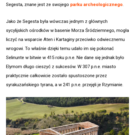
Segesta, znane jest ze swojego
parku archeologicznego
.
Jako że Segesta była wówczas jednym z głównych
sycylijskich ośrodków w basenie Morza Śródziemnego, mogła
liczyć na wsparcie Aten i Kartaginy przeciwko odwiecznemu
wrogowi. To właśnie dzięki temu udało im się pokonać
Selinunte w bitwie w 415 roku p.n.e. Nie dane się jednak było
Elymom długo cieszyć z sukcesów. W 307 p.n.e. miasto
praktycznie całkowicie zostało spustoszone przez
syrakuzańskiego tyrana, a w 241 p.n.e. przejęli je Rzymianie.