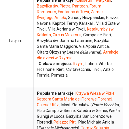
Popularne atrakcje:
Koloseum
,
Watykan
,
Bazylika św. Piotra
,
Panteon
,
Forum
Romanum
,
Fontanna di Trevi
,
Zamek
Świętego Anioła
, Schody Hiszpańskie, Piazza
Navona, Kapitol, Termy Karakalli, Villa d’Este w
Tivoli, Villa Adriana w Tivoli,
Katakumby św.
Kaliksta
,
Circus Maximus
, Campo de’ Fiori,
Lacjum
Bazylika św. Jana na Lateranie, Bazylika
Santa Maria Maggiore, Via Appia Antica,
Ołtarz Ojczyzny (
Altare della Patria
),
Atrakcje
dla dzieci w Rzymie
.
.
Ciekawe miejsca:
Rzym
,
Latina, Viterbo,
Frosinone, Rieti, Civitavecchia, Tivoli, Anzio,
Formia, Pomezia
.
Popularne atrakcje:
Krzywa Wieża w Pizie
,
Katedra Santa Maria del Fiore we Florencji
,
Galeria Uffizi
, Most Złotników (
Ponte Vecchio
),
Plac Campo w Sienie, Katedra w Sienie, Wieża
Guinigi w Lucca, Bazylika San Lorenzo we
Florencji,
Palazzo Pitti
, Plac Michała Anioła
(
Piazzale Michelangelo
),
Termy Saturnia
,