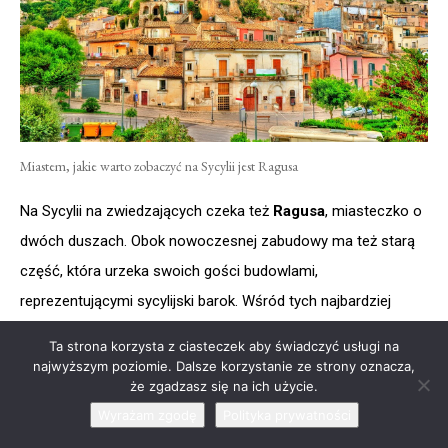
Miastem, jakie warto zobaczyć na Sycylii jest Ragusa
Na Sycylii na zwiedzających czeka też
Ragusa
, miasteczko o
dwóch duszach. Obok nowoczesnej zabudowy ma też starą
część, która urzeka swoich gości budowlami,
reprezentującymi sycylijski barok. Wśród tych najbardziej
popularnych znajdują się kościoły takie jak
Katedra św. Jana
Ta strona korzysta z ciasteczek aby świadczyć usługi na
Chrzciciela i Katedra św. Jerzego oraz pałac Palazzo
najwyższym poziomie. Dalsze korzystanie ze strony oznacza,
że zgadzasz się na ich użycie.
Zacco.
Wijące się między budynkami uliczki to idealna okolica
Wyrażam zgodę
Polityka prywatności
do długich i spokojnych spacerów. Choć Ragusa Superiore to