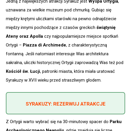
Jedną z największych atrakcji Syrakuz jest
Wyspa Ortygia
,
uznawana za wielkie muzeum pod chmurką. Gubiąc się
między krętymi uliczkami starówki na pewno odnajdziecie
między innymi pochodzące z czasów greckich
świątynię
Ateny oraz Apolla
czy najpopularniejsze miejsce spotkań
Ortygii –
Piazza di Archimede
, z charakterystyczną
fontanną. Jeśli natomiast interesuje Was architektura
sakralna, uliczki historycznej Ortygii zaprowadzą Was też pod
Kościół św. Łucji
, patronki miasta, która miała uratować
Syrakuzy w XVII wieku przed straszliwym głodem.
SYRAKUZY: REZERWUJ ATRAKCJE
Z Ortygii warto wybrać się na 30-minutowy spacer do
Parku
Archeologicznego Neapolis
, gdzie znajdują się liczne