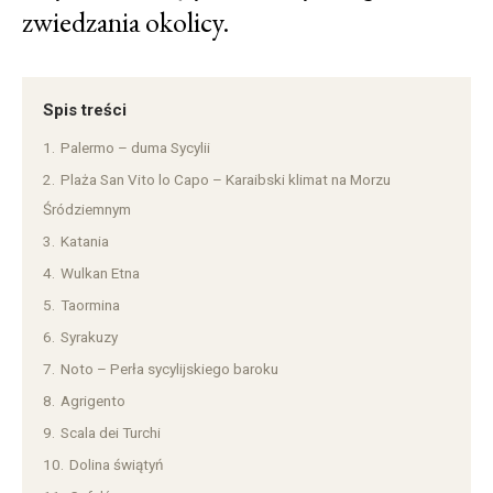
zwiedzania okolicy.
Spis treści
1.
Palermo – duma Sycylii
2.
Plaża San Vito lo Capo – Karaibski klimat na Morzu
Śródziemnym
3.
Katania
4.
Wulkan Etna
5.
Taormina
6.
Syrakuzy
7.
Noto – Perła sycylijskiego baroku
8.
Agrigento
9.
Scala dei Turchi
10.
Dolina świątyń