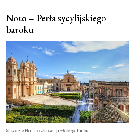
Noto – Perła sycylijskiego
baroku
Miasteczko Noto to kwintesencja włoskiego baroku