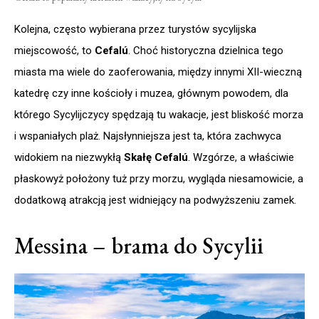
Kolejna, często wybierana przez turystów sycylijska
miejscowość, to
Cefalú
. Choć historyczna dzielnica tego
miasta ma wiele do zaoferowania, między innymi XII-wieczną
katedrę czy inne kościoły i muzea, głównym powodem, dla
którego Sycylijczycy spędzają tu wakacje, jest bliskość morza
i wspaniałych plaż. Najsłynniejsza jest ta, która zachwyca
widokiem na niezwykłą
Skałę Cefalú
. Wzgórze, a właściwie
płaskowyż położony tuż przy morzu, wygląda niesamowicie, a
dodatkową atrakcją jest widniejący na podwyższeniu zamek.
Messina – brama do Sycylii