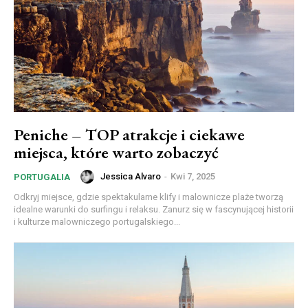
Peniche – TOP atrakcje i ciekawe
miejsca, które warto zobaczyć
Jessica Alvaro
-
Kwi 7, 2025
PORTUGALIA
Odkryj miejsce, gdzie spektakularne klify i malownicze plaże tworzą
idealne warunki do surfingu i relaksu. Zanurz się w fascynującej historii
i kulturze malowniczego portugalskiego...