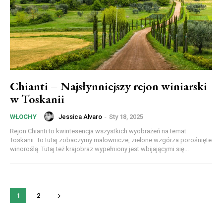
Chianti – Najsłynniejszy rejon winiarski
w Toskanii
Jessica Alvaro
-
Sty 18, 2025
WŁOCHY
Rejon Chianti to kwintesencja wszystkich wyobrażeń na temat
Toskanii. To tutaj zobaczymy malownicze, zielone wzgórza porośnięte
winoroślą. Tutaj też krajobraz wypełniony jest wbijającymi się...
1
2