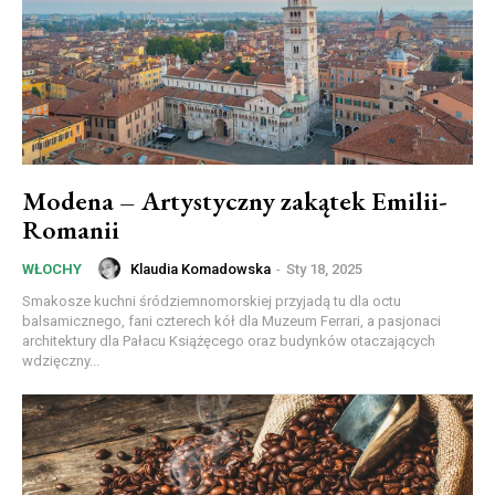
Modena – Artystyczny zakątek Emilii-
Romanii
Klaudia Komadowska
-
Sty 18, 2025
WŁOCHY
Smakosze kuchni śródziemnomorskiej przyjadą tu dla octu
balsamicznego, fani czterech kół dla Muzeum Ferrari, a pasjonaci
architektury dla Pałacu Książęcego oraz budynków otaczających
wdzięczny...