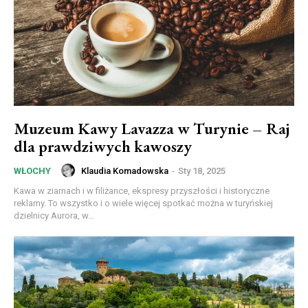
Muzeum Kawy Lavazza w Turynie – Raj
dla prawdziwych kawoszy
Klaudia Komadowska
-
Sty 18, 2025
WŁOCHY
Kawa w ziarnach i w filiżance, ekspresy przyszłości i historyczne
reklamy. To wszystko i o wiele więcej spotkać można w turyńskiej
dzielnicy Aurora, w...