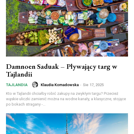
Damnoen Saduak – Pływający targ w
Tajlandii
Klaudia Komadowska
-
Sie 17, 2025
TAJLANDIA
Kto w Tajlandii chciałby robić zakupy na zwykłym targu? Przecież
wąskie uliczki zamienić można na wodne kanały, a klasyczne, stojące
po bokach stragany -...