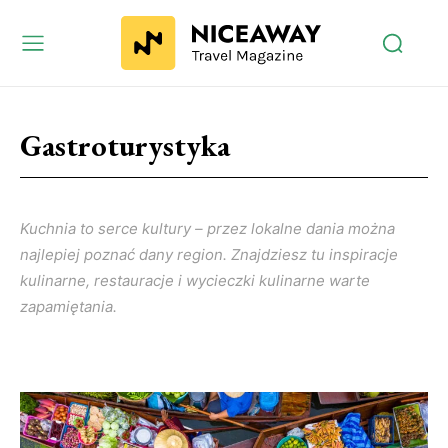
Gastroturystyka
Kuchnia to serce kultury – przez lokalne dania można
najlepiej poznać dany region. Znajdziesz tu inspiracje
kulinarne, restauracje i wycieczki kulinarne warte
zapamiętania.