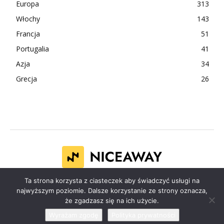
Europa
313
Włochy
143
Francja
51
Portugalia
41
Azja
34
Grecja
26
Ta strona korzysta z ciasteczek aby świadczyć usługi na
Polityka prywatności
Polityka cookies
najwyższym poziomie. Dalsze korzystanie ze strony oznacza,
że zgadzasz się na ich użycie.
Wyrażam zgodę
Polityka prywatności
TM
© 2024-2025 Copyright by NICEAWAY
. All Rights Reserved.