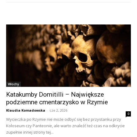
Włochy
Katakumby Domitilli – Największe
podziemne cmentarzysko w Rzymie
Klaudia Komadowska
-
cze 2, 2026
0
Wycieczka po Rzymie nie może odbyć się bez przystanku przy
Koloseum czy Panteonie, ale warto znaleźć też czas na odkrycie
zupełnie innej strony tej...