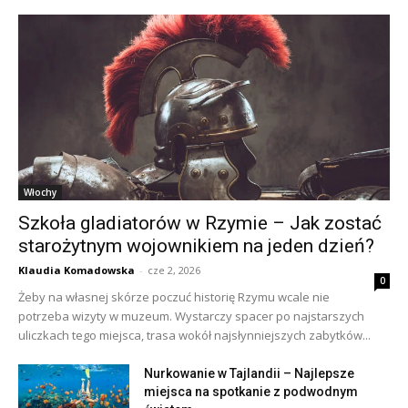
Włochy
Szkoła gladiatorów w Rzymie – Jak zostać
starożytnym wojownikiem na jeden dzień?
Klaudia Komadowska
-
cze 2, 2026
0
Żeby na własnej skórze poczuć historię Rzymu wcale nie
potrzeba wizyty w muzeum. Wystarczy spacer po najstarszych
uliczkach tego miejsca, trasa wokół najsłynniejszych zabytków...
Nurkowanie w Tajlandii – Najlepsze
miejsca na spotkanie z podwodnym