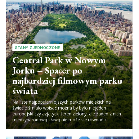
STANY ZJEDNOCZONE
Central Park w Nowym
Jorku – Spacer po
najbardziej filmowym parku
świata
Na listę najpopularniejszych parków miejskich na
świecie śmiało wpisać można by było niejeden
europejski czy azjatycki teren zielony, ale żaden z nich
międzynarodową sławą nie może się równać z...