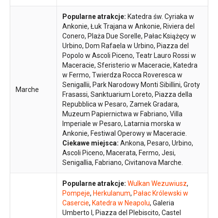
Popularne atrakcje:
Katedra św. Cyriaka w
Ankonie, Łuk Trajana w Ankonie, Riviera del
Conero, Plaża Due Sorelle, Pałac Książęcy w
Urbino, Dom Rafaela w Urbino, Piazza del
Popolo w Ascoli Piceno, Teatr Lauro Rossi w
Maceracie, Sferisterio w Maceracie, Katedra
w Fermo, Twierdza Rocca Roveresca w
Senigallii, Park Narodowy Monti Sibillini, Groty
Marche
Frasassi, Sanktuarium Loreto, Piazza della
Repubblica w Pesaro, Zamek Gradara,
Muzeum Papiernictwa w Fabriano, Villa
Imperiale w Pesaro, Latarnia morska w
Ankonie, Festiwal Operowy w Maceracie.
Ciekawe miejsca:
Ankona, Pesaro, Urbino,
Ascoli Piceno, Macerata, Fermo, Jesi,
Senigallia, Fabriano, Civitanova Marche.
Popularne atrakcje:
Wulkan Wezuwiusz
,
Pompeje
,
Herkulanum
,
Pałac Królewski w
Casercie
,
Katedra w Neapolu
, Galeria
Umberto I, Piazza del Plebiscito, Castel