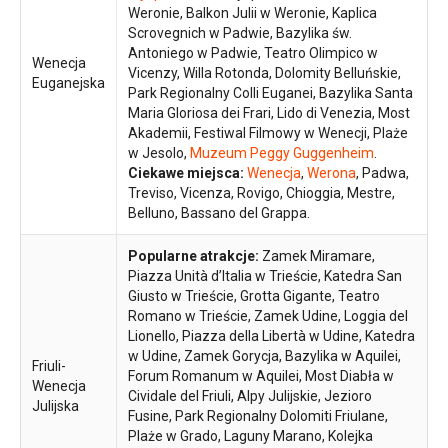
Weronie, Balkon Julii w Weronie, Kaplica
Scrovegnich w Padwie, Bazylika św.
Antoniego w Padwie, Teatro Olimpico w
Wenecja
Vicenzy, Willa Rotonda, Dolomity Belluńskie,
Euganejska
Park Regionalny Colli Euganei, Bazylika Santa
Maria Gloriosa dei Frari, Lido di Venezia, Most
Akademii, Festiwal Filmowy w Wenecji, Plaże
w Jesolo,
Muzeum Peggy Guggenheim
.
Ciekawe miejsca:
Wenecja
,
Werona
, Padwa,
Treviso, Vicenza, Rovigo, Chioggia, Mestre,
Belluno, Bassano del Grappa.
Popularne atrakcje:
Zamek Miramare,
Piazza Unità d’Italia w Trieście, Katedra San
Giusto w Trieście, Grotta Gigante, Teatro
Romano w Trieście, Zamek Udine, Loggia del
Lionello, Piazza della Libertà w Udine, Katedra
w Udine, Zamek Gorycja, Bazylika w Aquilei,
Friuli-
Forum Romanum w Aquilei, Most Diabła w
Wenecja
Cividale del Friuli, Alpy Julijskie, Jezioro
Julijska
Fusine, Park Regionalny Dolomiti Friulane,
Plaże w Grado, Laguny Marano, Kolejka