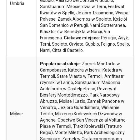
Gubbio, Palazzo dei Consoli w Gubbio,
Umbria
Sanktuarium Miłosierdzia w Terni, Festiwal
Kwiatów w Spello, Jezioro Trasimeno, Wyspa
Polvese, Zamek Albornoz w Spoleto, Kościół
San Domenico w Perugii, Narni Sotterranea,
Klasztor św. Benedykta w Norcii, Via
Francigena.
Ciekawe miejsca:
Perugia, Asyż,
Terni, Spoleto, Orvieto, Gubbio, Foligno, Spello,
Narni, Città di Castello.
Popularne atrakcje:
Zamek Monforte w
Campobasso, Katedra w Isernii, Katedra w
Termoli, Stare Miasto w Termoli, Amfiteatr
rzymski w Larino, Sanktuarium Madonna
Addolorata w Castelpetroso, Rezerwat
Biosfery Montedimezzo, Park Narodowy
Abruzzo, Molise i Lazio, Zamek Pandone w
Venafro, Jezioro Guardialfiera, Winiarnie
Molise
Tintilia, Muzeum Królewskich Dzwonów w
Agnone, Opactwo San Vincenzo al Volturno,
Plaże w Termoli, Trakt Królewski (Tratturo
Regio), Monte Miletto, Park Archeologiczny
Saepinum, Zamek w Civitacampomarano,