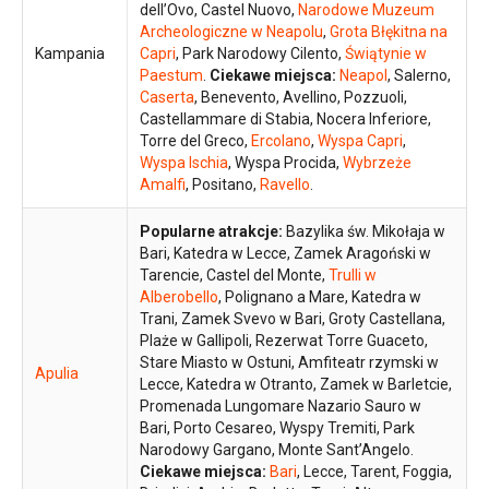
dell’Ovo, Castel Nuovo,
Narodowe Muzeum
Archeologiczne w Neapolu
,
Grota Błękitna na
Kampania
Capri
, Park Narodowy Cilento,
Świątynie w
Paestum
.
Ciekawe miejsca:
Neapol
, Salerno,
Caserta
, Benevento, Avellino, Pozzuoli,
Castellammare di Stabia, Nocera Inferiore,
Torre del Greco,
Ercolano
,
Wyspa Capri
,
Wyspa Ischia
, Wyspa Procida,
Wybrzeże
Amalfi
, Positano,
Ravello
.
Popularne atrakcje:
Bazylika św. Mikołaja w
Bari, Katedra w Lecce, Zamek Aragoński w
Tarencie, Castel del Monte,
Trulli w
Alberobello
, Polignano a Mare, Katedra w
Trani, Zamek Svevo w Bari, Groty Castellana,
Plaże w Gallipoli, Rezerwat Torre Guaceto,
Stare Miasto w Ostuni, Amfiteatr rzymski w
Apulia
Lecce, Katedra w Otranto, Zamek w Barletcie,
Promenada Lungomare Nazario Sauro w
Bari, Porto Cesareo, Wyspy Tremiti, Park
Narodowy Gargano, Monte Sant’Angelo.
Ciekawe miejsca:
Bari
, Lecce, Tarent, Foggia,