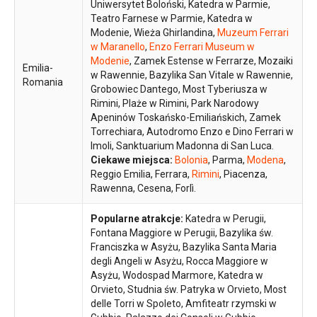
Uniwersytet Boloński, Katedra w Parmie,
Teatro Farnese w Parmie, Katedra w
Modenie, Wieża Ghirlandina,
Muzeum Ferrari
w Maranello
,
Enzo Ferrari Museum w
Modenie
, Zamek Estense w Ferrarze, Mozaiki
Emilia-
w Rawennie, Bazylika San Vitale w Rawennie,
Romania
Grobowiec Dantego, Most Tyberiusza w
Rimini, Plaże w Rimini, Park Narodowy
Apeninów Toskańsko-Emiliańskich, Zamek
Torrechiara, Autodromo Enzo e Dino Ferrari w
Imoli, Sanktuarium Madonna di San Luca.
Ciekawe miejsca:
Bolonia
, Parma,
Modena
,
Reggio Emilia, Ferrara,
Rimini
, Piacenza,
Rawenna, Cesena, Forlì.
Popularne atrakcje:
Katedra w Perugii,
Fontana Maggiore w Perugii, Bazylika św.
Franciszka w Asyżu, Bazylika Santa Maria
degli Angeli w Asyżu, Rocca Maggiore w
Asyżu, Wodospad Marmore, Katedra w
Orvieto, Studnia św. Patryka w Orvieto, Most
delle Torri w Spoleto, Amfiteatr rzymski w