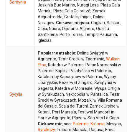
Sardynia
Jaskinia Bue Marino, Nuragi Losa, Plaża Cala
Mariolu, Plaża Cala Goloritzé, Zamek
Acquafredda, Grota Ispinigoli, Dolina
Nuragów.
Ciekawe miejsca:
Cagliari, Sassari,
Olbia, Nuoro, Oristano, Alghero, Quartu
Sant’Elena, Porto Torres, Tempio Pausania,
Iglesias.
Popularne atrakcje:
Dolina Świątyń w
Agrigento, Teatr Grecki w Taorminie,
Wulkan
Etna
, Katedra w Palermo, Pałac Normański w
Palermo, Kaplica Palatyńska w Palermo,
Katakumby Kapucynów w Palermo, Wyspy
Liparyjskie, Rezerwat Zingaro, Świątynia w
Segesta, Katedra w Monreale, Wyspa Ortigia
Sycylia
w Syrakuzach, Nekropolia w Pantalica, Teatr
Grecki w Syrakuzach, Mozaiki w Villa Romana
del Casale, Scala dei Turchi, Zamek Ursino w
Katanii, Port Marsala, Festiwal Mandorli in
Fiore w Agrigento, Plaże w San Vito Lo Capo.
Ciekawe miejsca:
Palermo
,
Katania
, Mesyna,
Syrakuzy
, Trapani, Marsala, Ragusa, Enna,