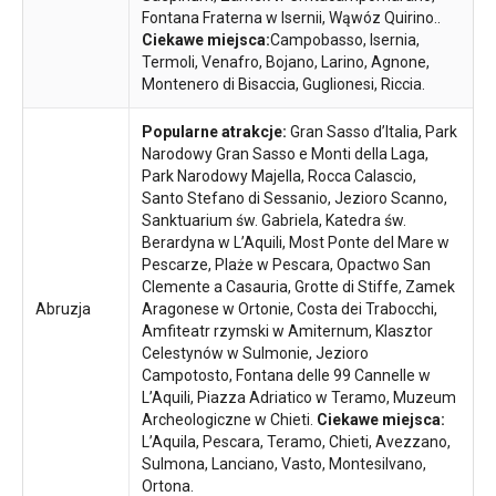
Fontana Fraterna w Isernii, Wąwóz Quirino..
Ciekawe miejsca:
Campobasso, Isernia,
Termoli, Venafro, Bojano, Larino, Agnone,
Montenero di Bisaccia, Guglionesi, Riccia.
Popularne atrakcje:
Gran Sasso d’Italia, Park
Narodowy Gran Sasso e Monti della Laga,
Park Narodowy Majella, Rocca Calascio,
Santo Stefano di Sessanio, Jezioro Scanno,
Sanktuarium św. Gabriela, Katedra św.
Berardyna w L’Aquili, Most Ponte del Mare w
Pescarze, Plaże w Pescara, Opactwo San
Clemente a Casauria, Grotte di Stiffe, Zamek
Abruzja
Aragonese w Ortonie, Costa dei Trabocchi,
Amfiteatr rzymski w Amiternum, Klasztor
Celestynów w Sulmonie, Jezioro
Campotosto, Fontana delle 99 Cannelle w
L’Aquili, Piazza Adriatico w Teramo, Muzeum
Archeologiczne w Chieti.
Ciekawe miejsca:
L’Aquila, Pescara, Teramo, Chieti, Avezzano,
Sulmona, Lanciano, Vasto, Montesilvano,
Ortona.