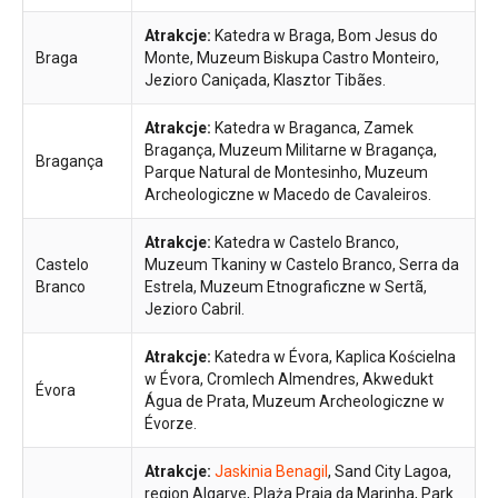
Atrakcje:
Katedra w Braga, Bom Jesus do
Braga
Monte, Muzeum Biskupa Castro Monteiro,
Jezioro Caniçada, Klasztor Tibães.
Atrakcje:
Katedra w Braganca, Zamek
Bragança, Muzeum Militarne w Bragança,
Bragança
Parque Natural de Montesinho, Muzeum
Archeologiczne w Macedo de Cavaleiros.
Atrakcje:
Katedra w Castelo Branco,
Castelo
Muzeum Tkaniny w Castelo Branco, Serra da
Branco
Estrela, Muzeum Etnograficzne w Sertã,
Jezioro Cabril.
Atrakcje:
Katedra w Évora, Kaplica Kościelna
w Évora, Cromlech Almendres, Akwedukt
Évora
Água de Prata, Muzeum Archeologiczne w
Évorze.
Atrakcje:
Jaskinia Benagil
, Sand City Lagoa,
region Algarve, Plaża Praia da Marinha, Park