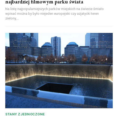
najbardziej filmowym parku świata
Na listę najpopularniejszych parków miejskich na świecie śmiało
wpisać można by było niejeden europejski czy azjatycki teren
zielony,...
STANY ZJEDNOCZONE