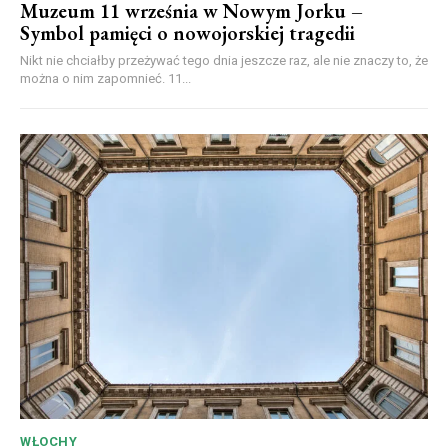
Muzeum 11 września w Nowym Jorku –
Symbol pamięci o nowojorskiej tragedii
Nikt nie chciałby przeżywać tego dnia jeszcze raz, ale nie znaczy to, że
można o nim zapomnieć. 11...
WŁOCHY