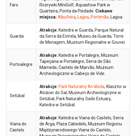
Faro
Rozrywki MiniGolf, Aquashow Park w
Quarteira, Ponta da Piedade.
Ciekawe
miejsca:
Albufeira
,
Lagos
,
Portimão
, Lagoa.
Atrakcje:
Katedra w Guarda, Parque Natural
Guarda
da Serra da Estrela, Museu da Guarda, Torre
de Menagem, Muzeum Regionalne w Gouvei.
Atrakcje:
Katedra w Portalegre, Muzeum
Tapeçaria w Portalegre, Serra de São
Portoalegre
Mamede, Castelo de Marvão, Muzeum
Archeologiczne w Cabeço de Vide.
Atrakcje:
Park Naturalny Arrábida
, Klasztor w
Alcácer do Sal, Muzeum Archeologiczne w
Setúbal
Setúbal, Park Naturalny Sado Estuary,
Katedra w Setúbal.
Atrakcje:
Katedra w Viana do Castelo, Serra
Viana do
de Arga, Plaża Cabedelo, Muzeum Regionu
Castelo
Międzynarodowego Viana do Castelo,