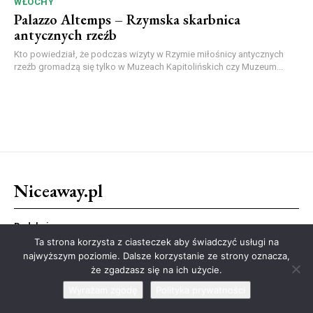
WŁOCHY
Palazzo Altemps – Rzymska skarbnica
antycznych rzeźb
Kto powiedział, że podczas wizyty w Rzymie miłośnicy antycznych
rzeźb gromadzą się tylko w Muzeach Kapitolińskich czy Muzeum...
Niceaway.pl
Redakcja
Ta strona korzysta z ciasteczek aby świadczyć usługi na
Współpraca
najwyższym poziomie. Dalsze korzystanie ze strony oznacza,
Kariera
że zgadzasz się na ich użycie.
Partnerzy
Wyrażam zgodę
Polityka prywatności
Grupa Niceaway