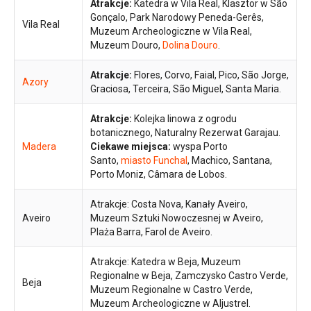
Atrakcje:
Katedra w Vila Real, Klasztor w São
Gonçalo, Park Narodowy Peneda-Gerês,
Vila Real
Muzeum Archeologiczne w Vila Real,
Muzeum Douro,
Dolina Douro
.
Atrakcje:
Flores, Corvo, Faial, Pico, São Jorge,
Azory
Graciosa, Terceira, São Miguel, Santa Maria.
Atrakcje:
Kolejka linowa z ogrodu
botanicznego, Naturalny Rezerwat Garajau.
Madera
Ciekawe miejsca:
wyspa Porto
Santo,
miasto Funchal
, Machico, Santana,
Porto Moniz, Câmara de Lobos.
Atrakcje: Costa Nova, Kanały Aveiro,
Aveiro
Muzeum Sztuki Nowoczesnej w Aveiro,
Plaża Barra, Farol de Aveiro.
Atrakcje: Katedra w Beja, Muzeum
Regionalne w Beja, Zamczysko Castro Verde,
Beja
Muzeum Regionalne w Castro Verde,
Muzeum Archeologiczne w Aljustrel.