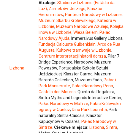
Atrakcje:
Stadion w Lizbonie (Estádio da
Luz)
,
Zamek św. Jerzego
,
Klasztor
Hieronimitów
,
Panteon Narodowy w Lizbonie
,
Muzeum Skarbu Królewskiego
,
Katedra w
Lizbonie
,
Muzeum Narodowe Azulejo
,
Kolejka
linowa w Lizbonie
,
Wieża Belém
,
Pałac
Narodowy Ajuda
, Immersivus Gallery Lizbona,
Fundacja Calouste Gulbenklain
,
Arco de Rua
Augusta
,
Kultowe tramwaje w Lizbonie
,
Centrum interpretacji historii dorsza
, Pilar 7
Bridge Experience, Narodowe Muzeum
Lizbona
Powozów, Portugalska Szkoła Sztuki
Jeździeckiej, Klasztor Carmo, Muzeum
Berardo Collection, Muzeum Fado,
Pałac i
Park Monserrate
,
Pałac Narodowy Pena
,
Castelo dos Mouros
, Quinta da Regaleira,
Sintra Myths and Legends Interactive Center,
Pałac Narodowy w Mafrze
,
Pałac Królewski i
ogrody w Queluz
,
Dino Park Lourinhã
, Park
naturalny Sintra-Cascais, Klasztor
Kapucynów w Colares,
Pałac Narodowy w
Sintrze
.
Ciekawe miejsca:
Lizbona
,
Sintra
,