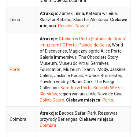
Mafra, Queluz, Lourinhã.
Atrakcje:
Zamek Leiria, Katedra w Leiria,
Leiria
Klasztor Batalha, Klasztor Alcobaça.
Ciekawe
miejsca:
Peniche
,
Nazaré
.
Atrakcje:
Stadion w Porto (Estadio de Drago)
i muzeum FC Porto
,
Palacio de Bolsa
, World
of Discoveries, Magiczny ogród Alice Porto,
Galeria Immersivus, The Chocolate Story
Museum, Museu do Vitral, Serralves
Porto
Foundation, Muzeum Tkanin i Mody, Jaskinie
Calem, Jaskinie Pocas, Piwnice Burmester,
Pawilon wodny, Planer Cork, The Bridge
Collection,
Katedra w Porto
,
Kościół i Wieża
Kleryków
, region winiarski Vila Nova de Gaia,
Dolina Douro
.
Ciekawe miejsca:
Porto
.
Atrakcje:
Badoca Safari Park, Rezerwat
Coimbra
przyrody Berlengas.
Ciekawe miejsca:
Coimbra
.