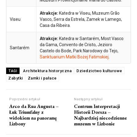
Muzeum Prowincjonalne Viana do Castelo.
Atrakcje:
Katedra w Viseu, Muzeum Grão
Viseu
Vasco, Serra da Estrela, Zamek w Lamego,
Casa da Ribeira.
Atrakcje:
Katedra w Santarém, Most Vasco
da Gama, Convento de Cristo, Jezioro
Santarém
Castelo do Bode, Park Narodowy do Tejo,
Sanktuarium Matki Bożej Fatimskiej
.
Architektura historyczna
Dziedzictwo kulturowe
TAGI
Zabytki
Zamki i pałace
Poprzedni artykuł
Następny artykuł
Arco da Rua Augusta –
Centrum Interpretacji
Łuk Triumfalny z
Historii Dorsza –
widokiem na panoramę
Najbardziej niecodzienne
Lizbony
muzeum w Lizbonie