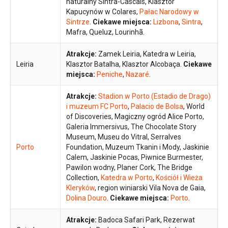
naturalny Sintra-Cascais, Klasztor
Kapucynów w Colares,
Pałac Narodowy w
Sintrze
.
Ciekawe miejsca:
Lizbona
,
Sintra
,
Mafra, Queluz, Lourinhã.
Atrakcje:
Zamek Leiria, Katedra w Leiria,
Leiria
Klasztor Batalha, Klasztor Alcobaça.
Ciekawe
miejsca:
Peniche
,
Nazaré
.
Atrakcje:
Stadion w Porto (Estadio de Drago)
i muzeum FC Porto
,
Palacio de Bolsa
, World
of Discoveries, Magiczny ogród Alice Porto,
Galeria Immersivus, The Chocolate Story
Museum, Museu do Vitral, Serralves
Porto
Foundation, Muzeum Tkanin i Mody, Jaskinie
Calem, Jaskinie Pocas, Piwnice Burmester,
Pawilon wodny, Planer Cork, The Bridge
Collection,
Katedra w Porto
,
Kościół i Wieża
Kleryków
, region winiarski Vila Nova de Gaia,
Dolina Douro
.
Ciekawe miejsca:
Porto
.
Atrakcje:
Badoca Safari Park, Rezerwat