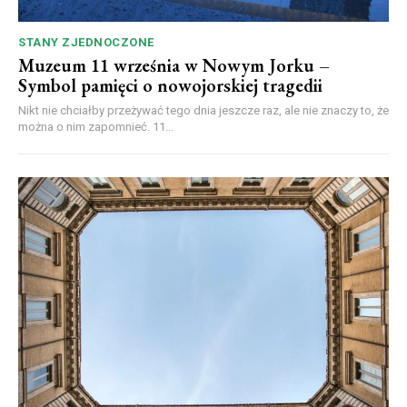
STANY ZJEDNOCZONE
Muzeum 11 września w Nowym Jorku –
Symbol pamięci o nowojorskiej tragedii
Nikt nie chciałby przeżywać tego dnia jeszcze raz, ale nie znaczy to, że
można o nim zapomnieć. 11...