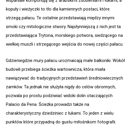
wspaniale komponują się z arabskimi zdobieniami i łukami, a
kopuły i wieżyczki to tło dla kamiennych postaci, które
strzegą pałacu. Te ostatnie przedstawiają między innymi
smoki czy mitologiczne stwory. Najsłynniejszą z nich jest ta
przedstawiająca Trytona, morskiego potwora, siedzącego na
wielkiej muszli i strzegącego wejścia do nowej części pałacu.
Gdzieniegdzie mury pałacu urozmaicają małe balkoniki. Wokół
budowli przebiega ścieżka wartownicza, która miała
nawiązywać do tradycyjnych przedstawień średniowiecznych
zamków. Ta jednak nie służyła nigdy do celów obronnych,
pozwala po prostu podziwiać widoki dolin otaczających
Palacio da Pena. Ścieżka prowadzi także na
charakterystyczny dziedziniec z łukami. To jeden z wielu
punktów które przypadną do gustu miłośnikom fotografii.