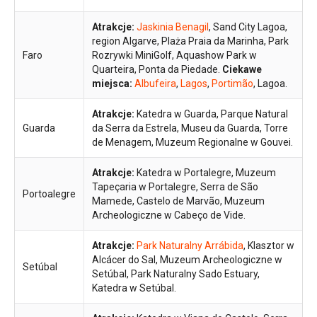
Atrakcje:
Jaskinia Benagil
, Sand City Lagoa,
region Algarve, Plaża Praia da Marinha, Park
Faro
Rozrywki MiniGolf, Aquashow Park w
Quarteira, Ponta da Piedade.
Ciekawe
miejsca:
Albufeira
,
Lagos
,
Portimão
, Lagoa.
Atrakcje:
Katedra w Guarda, Parque Natural
Guarda
da Serra da Estrela, Museu da Guarda, Torre
de Menagem, Muzeum Regionalne w Gouvei.
Atrakcje:
Katedra w Portalegre, Muzeum
Tapeçaria w Portalegre, Serra de São
Portoalegre
Mamede, Castelo de Marvão, Muzeum
Archeologiczne w Cabeço de Vide.
Atrakcje:
Park Naturalny Arrábida
, Klasztor w
Alcácer do Sal, Muzeum Archeologiczne w
Setúbal
Setúbal, Park Naturalny Sado Estuary,
Katedra w Setúbal.