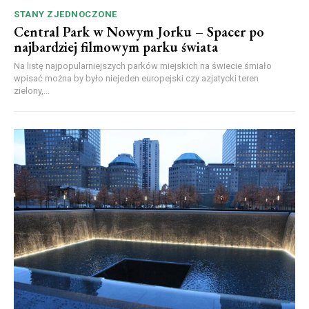
STANY ZJEDNOCZONE
Central Park w Nowym Jorku – Spacer po
najbardziej filmowym parku świata
Na listę najpopularniejszych parków miejskich na świecie śmiało
wpisać można by było niejeden europejski czy azjatycki teren
zielony,...