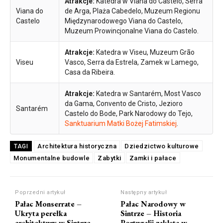
Atrakcje:
Katedra w Viana do Castelo, Serra
Viana do
de Arga, Plaża Cabedelo, Muzeum Regionu
Castelo
Międzynarodowego Viana do Castelo,
Muzeum Prowincjonalne Viana do Castelo.
Atrakcje:
Katedra w Viseu, Muzeum Grão
Viseu
Vasco, Serra da Estrela, Zamek w Lamego,
Casa da Ribeira.
Atrakcje:
Katedra w Santarém, Most Vasco
da Gama, Convento de Cristo, Jezioro
Santarém
Castelo do Bode, Park Narodowy do Tejo,
Sanktuarium Matki Bożej Fatimskiej
.
Architektura historyczna
Dziedzictwo kulturowe
TAGI
Monumentalne budowle
Zabytki
Zamki i pałace
Poprzedni artykuł
Następny artykuł
Pałac Monserrate –
Pałac Narodowy w
Ukryta perełka
Sintrze – Historia
architektury w Sintrze
Portugalii zaklęta w