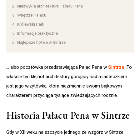
2.
Niezwykła architektura Pałacu Pena
3.
Wnętrze Pałacu
4.
Królewski Park
5.
Informacje praktyczne
6.
Najlepsze hotele w Sintrze
… albo pocztówka przedstawiająca Pałac Pena w
Sintrze
. To
właśnie ten klejnot architektury górujący nad miasteczkiem
jest jego wizytówką, która niezmiennie swoim bajkowym
charakterem przyciąga tysiące zwiedzających rocznie.
Historia Pałacu Pena w Sintrze
Gdy w XII weku na szczycie jednego ze wzgórz w Sintrze