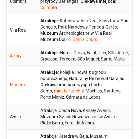
Coimbra
przyrody Berlengas.
Ciekawe miejsca:
Coimbra
.
Atrakcje:
Katedra w Vila Real, Klasztor w São
Gonçalo, Park Narodowy Peneda-Gerês,
Vila Real
Muzeum Archeologiczne w Vila Real,
Muzeum Douro,
Dolina Douro
.
Atrakcje:
Flores, Corvo, Faial, Pico, São Jorge,
Azory
Graciosa, Terceira, São Miguel, Santa Maria.
Atrakcje:
Kolejka linowa z ogrodu
botanicznego, Naturalny Rezerwat Garajau.
Madera
Ciekawe miejsca:
wyspa Porto
Santo,
miasto Funchal
, Machico, Santana,
Porto Moniz, Câmara de Lobos.
Atrakcje: Costa Nova, Kanały Aveiro,
Aveiro
Muzeum Sztuki Nowoczesnej w Aveiro,
Plaża Barra, Farol de Aveiro.
Atrakcje: Katedra w Beja, Muzeum