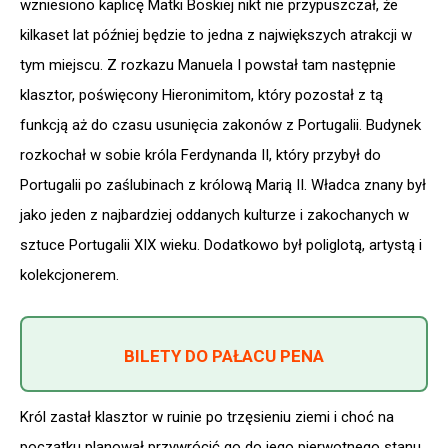
wzniesiono kaplicę Matki Boskiej nikt nie przypuszczał, że
kilkaset lat później będzie to jedna z największych atrakcji w
tym miejscu. Z rozkazu Manuela I powstał tam następnie
klasztor, poświęcony Hieronimitom, który pozostał z tą
funkcją aż do czasu usunięcia zakonów z Portugalii. Budynek
rozkochał w sobie króla Ferdynanda II, który przybył do
Portugalii po zaślubinach z królową Marią II. Władca znany był
jako jeden z najbardziej oddanych kulturze i zakochanych w
sztuce Portugalii XIX wieku. Dodatkowo był poliglotą, artystą i
kolekcjonerem.
BILETY DO PAŁACU PENA
Król zastał klasztor w ruinie po trzęsieniu ziemi i choć na
początku planował przywrócić go do jego pierwotnego stanu,