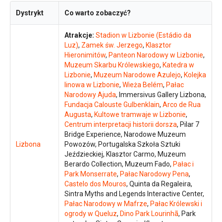
Dystrykt
Co warto zobaczyć?
Atrakcje:
Stadion w Lizbonie (Estádio da
Luz)
,
Zamek św. Jerzego
,
Klasztor
Hieronimitów
,
Panteon Narodowy w Lizbonie
,
Muzeum Skarbu Królewskiego
,
Katedra w
Lizbonie
,
Muzeum Narodowe Azulejo
,
Kolejka
linowa w Lizbonie
,
Wieża Belém
,
Pałac
Narodowy Ajuda
, Immersivus Gallery Lizbona,
Fundacja Calouste Gulbenklain
,
Arco de Rua
Augusta
,
Kultowe tramwaje w Lizbonie
,
Centrum interpretacji historii dorsza
, Pilar 7
Bridge Experience, Narodowe Muzeum
Lizbona
Powozów, Portugalska Szkoła Sztuki
Jeździeckiej, Klasztor Carmo, Muzeum
Berardo Collection, Muzeum Fado,
Pałac i
Park Monserrate
,
Pałac Narodowy Pena
,
Castelo dos Mouros
, Quinta da Regaleira,
Sintra Myths and Legends Interactive Center,
Pałac Narodowy w Mafrze
,
Pałac Królewski i
ogrody w Queluz
,
Dino Park Lourinhã
, Park