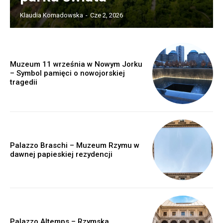
Klaudia Komadowska
-
Cze 2, 2026
Muzeum 11 września w Nowym Jorku
– Symbol pamięci o nowojorskiej
tragedii
Palazzo Braschi – Muzeum Rzymu w
dawnej papieskiej rezydencji
Palazzo Altemps – Rzymska