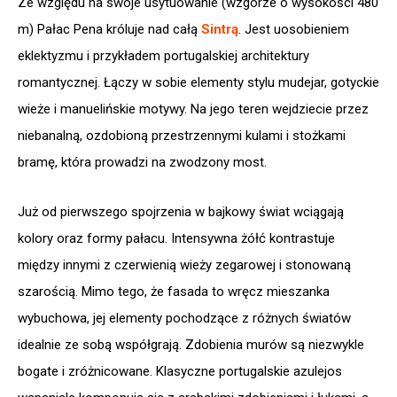
Ze względu na swoje usytuowanie (wzgórze o wysokości 480
m) Pałac Pena króluje nad całą
Sintrą
. Jest uosobieniem
eklektyzmu i przykładem portugalskiej architektury
romantycznej. Łączy w sobie elementy stylu mudejar, gotyckie
wieże i manuelińskie motywy. Na jego teren wejdziecie przez
niebanalną, ozdobioną przestrzennymi kulami i stożkami
bramę, która prowadzi na zwodzony most.
Już od pierwszego spojrzenia w bajkowy świat wciągają
kolory oraz formy pałacu. Intensywna żółć kontrastuje
między innymi z czerwienią wieży zegarowej i stonowaną
szarością. Mimo tego, że fasada to wręcz mieszanka
wybuchowa, jej elementy pochodzące z różnych światów
idealnie ze sobą współgrają. Zdobienia murów są niezwykle
bogate i zróżnicowane. Klasyczne portugalskie azulejos