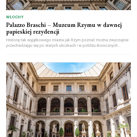
WŁOCHY
Palazzo Braschi – Muzeum Rzymu w dawnej
papieskiej rezydencji
Historię tak wyjątkowego miasta jak Rzym poznać można zwyczajnie
przechadzając się po starych uliczkach i w pobliżu ikonicznych...