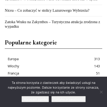
Nicea – Co zobaczyć w stolicy Lazurowego Wybrzeża?
Zatoka Wraku na Zakynthos – Turystyczna atrakcja zrodzona z
wypadku
Popularne kategorie
Europa
313
Włochy
143
Francja
51
Portugalia
41
Ta strona korzysta z ciasteczek aby świadczyć usługi na
Azja
34
najwyższym poziomie. Dalsze korzystanie ze strony oznacza,
że zgadzasz się na ich użycie.
Grecja
26
Wyrażam zgodę
Polityka prywatności